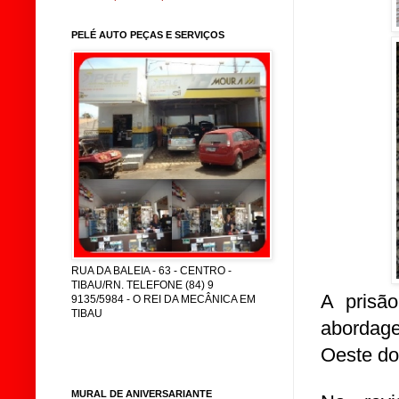
PELÉ AUTO PEÇAS E SERVIÇOS
RUA DA BALEIA - 63 - CENTRO -
TIBAU/RN. TELEFONE (84) 9
A prisã
9135/5984 - O REI DA MECÂNICA EM
TIBAU
abordage
Oeste do
MURAL DE ANIVERSARIANTE