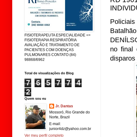
INDIVI
Policia
Batalhã
FISIOTERAPEUTA ESPECIALIDADE =>
DENÍLS
FISIOTERAPIA RESPIRATÓRIA
AVALIAÇÃO E TRATAMENTO DE
no final
PACIENTES COM DOENÇAS
PULMONARES CONTATO (84)
disparos
98868/6962
Total de visualizações do Blog
7
6
5
7
7
4
2
Quem sou eu
Jr. Dantas
Mossoró, Rio Grande do
Norte, Brazil
E-mail:
junior4dz@yahoo.com.br
Ver meu perfil completo