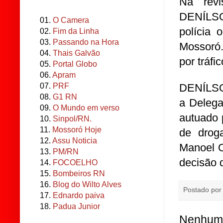
Na revi
DENÍLS
01.
O Camera
polícia
02.
Fim da Linha
03.
Passando na Hora
Mossoró.
04.
Thais Galvão
por tráfic
05.
Portal Globo
06.
Apram
DENÍLS
07.
PRF
08.
G1 RN
a Delega
09.
O Mundo em verso
autuado 
10.
Sinpol/RN.
11.
Mossoró Hoje
de drog
12.
Assu Noticia
Manoel O
13.
PM/RN
decisão d
14.
FOCOELHO
15.
Bombeiros RN
16.
Blog do Wilto Alves
Postado po
17.
Ednardo paiva
18.
Padua Junior
Nenhum 