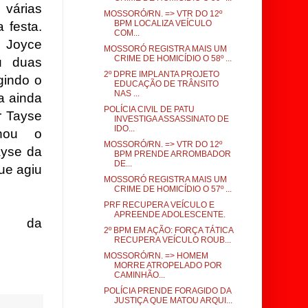
 várias
MOSSORÓ/RN. => VTR DO 12º
BPM LOCALIZA VEÍCULO
 festa.
COM...
 Joyce
MOSSORÓ REGISTRA MAIS UM
CRIME DE HOMICÍDIO O 58º ...
u duas
2º DPRE IMPLANTA PROJETO
gindo o
EDUCAÇÃO DE TRÂNSITO
NAS ...
a ainda
POLÍCIA CIVIL DE PATU
r Tayse
INVESTIGA ASSASSINATO DE
IDO...
hou o
MOSSORÓ/RN. => VTR DO 12º
ayse da
BPM PRENDE ARROMBADOR
DE...
ue agiu
MOSSORÓ REGISTRA MAIS UM
CRIME DE HOMICÍDIO O 57º ...
PRF RECUPERA VEÍCULO E
APREENDE ADOLESCENTE.
s da
2º BPM EM AÇÃO: FORÇA TÁTICA
RECUPERA VEÍCULO ROUB...
MOSSORÓ/RN. => HOMEM
MORRE ATROPELADO POR
CAMINHÃO...
POLÍCIA PRENDE FORAGIDO DA
JUSTIÇA QUE MATOU ARQUI...