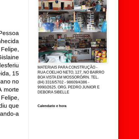
.
 Pessoa
nhecida
elipe,
laine
sferiu
MATERIAIS PARA CONSTRUÇÃO -
ida, 15
RUA COELHO NETO, 127, NO BAIRRO
BOA VISTA EM MOSSORÓ/RN. TEL.
 ano no
(84) 3316/5702 - 98609/4386 -
9990/2625. ORG. PEDRO JUNIOR E
A morte
DEBORA SIBELLE
elipe,
diu que
Calendario e hora
çando-a