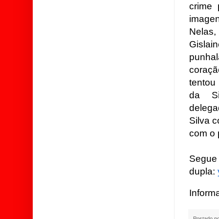
crime 
imagen
Nelas
Gisla
punhal
coraçã
tentou
da S
delega
Silva 
com o 
Seg
dupla:
Inform
Postado p