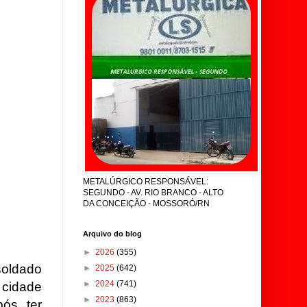
METALÚRGICO RESPONSÁVEL:
SEGUNDO - AV. RIO BRANCO - ALTO
DA CONCEIÇÃO - MOSSORÓ/RN
Arquivo do blog
►
2026
(355)
 soldado
►
2025
(642)
►
2024
(741)
 cidade
►
2023
(863)
pós ter