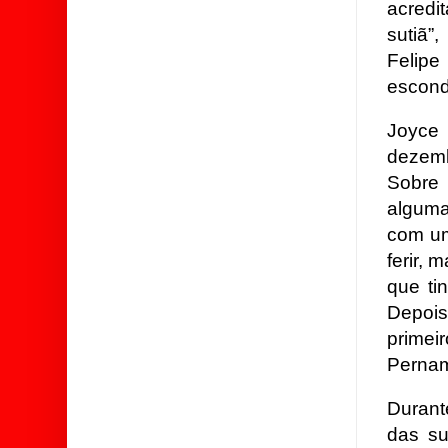
acredi
sutiã”
Felipe
escond
Joyce
dezemb
Sobre 
alguma
com um
ferir, 
que ti
Depois
prime
Pernamb
Durant
das su