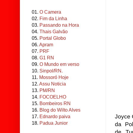
01.
O Camera
02.
Fim da Linha
03.
Passando na Hora
04.
Thais Galvão
05.
Portal Globo
06.
Apram
07.
PRF
08.
G1 RN
09.
O Mundo em verso
10.
Sinpol/RN.
11.
Mossoró Hoje
12.
Assu Noticia
13.
PM/RN
14.
FOCOELHO
15.
Bombeiros RN
16.
Blog do Wilto Alves
Joyce G
17.
Ednardo paiva
18.
Padua Junior
da Pol
de Tup