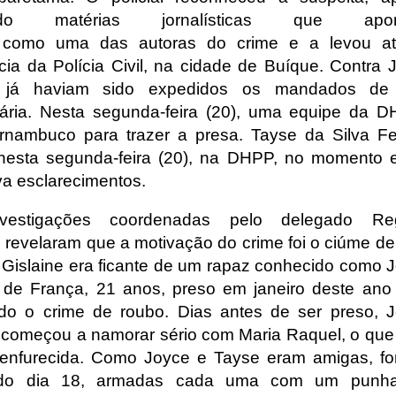
stido matérias jornalísticas que apon
 como uma das autoras do crime e a levou a
cia da Polícia Civil, na cidade de Buíque. Contra 
 já haviam sido expedidos os mandados de 
ária. Nesta segunda-feira (20), uma equipe da D
rnambuco para trazer a presa. Tayse da Silva Fel
nesta segunda-feira (20), na DHPP, no momento
va esclarecimentos.
vestigações coordenadas pelo delegado Reg
 revelaram que a motivação do crime foi o ciúme de
 Gislaine era ficante de um rapaz conhecido como J
de França, 21 anos, preso em janeiro deste ano 
ado o crime de roubo. Dias antes de ser preso, J
começou a namorar sério com Maria Raquel, o que
enfurecida. Como Joyce e Tayse eram amigas, f
 do dia 18, armadas cada uma com um punha