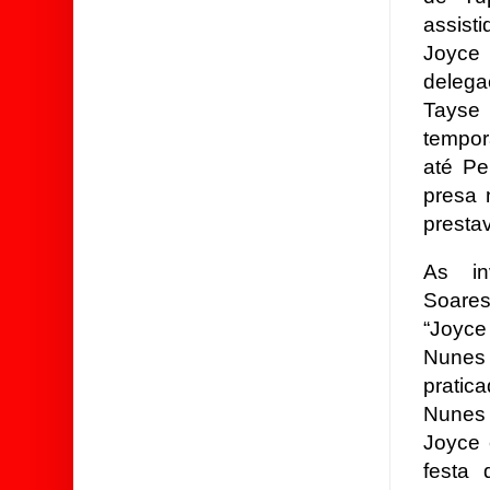
assi
Joyce
delega
Tayse
tempor
até Pe
presa 
presta
As in
Soares
“Joyce
Nunes 
pratic
Nunes 
Joyce 
festa