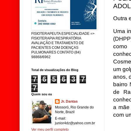
ADOL
Outra 
Uma in
FISIOTERAPEUTA ESPECIALIDADE =>
(DHPP)
FISIOTERAPIA RESPIRATÓRIA
AVALIAÇÃO E TRATAMENTO DE
como 
PACIENTES COM DOENÇAS
PULMONARES CONTATO (84)
conh
98868/6962
Cosme
um gol
Total de visualizações do Blog
anos, 
7
6
5
6
3
7
bairro
7
de Ra
Quem sou eu
conhec
Jr. Dantas
a mãe 
Mossoró, Rio Grande do
Norte, Brazil
com um
E-mail:
junior4dz@yahoo.com.br
Ver meu perfil completo