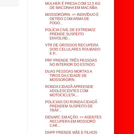
MULHER É PRESA COM 12,5 KG
DE MACONHA EM MACAÍBA.
MOSSORÓ/RN. => INDIVÍDUO É
DETIDO COM ARMA DE
FOGO...
POLÍCIA CIVIL DE EXTREMOZ
PRENDE SUSPEITO
ENVOLVID...
VTR DE GROSSOS RECUPERA
DOIS CELULARES ROUBADO
E P...
PRF PRENDE TRÊS PESSOAS
NO INTERIOR DO ESTADO.
DUAS PESSOAS MORTAS A
TIROS DA CIDADE DE
MOSSORÓ/RN.
RONDA CIDADÃ APREENDE
ADOLESCENTES COM
MOTOCICLETA...
POLICIAIS DO RONDA CIDADÃ
PRENDEM SUSPEITO DE
TRÁF...
DENARC EM AÇÃO. => AGENTES
RECUPERA EM MOSSORÓ
CAR...
DHPP PRENDE MÃE E FILHOS