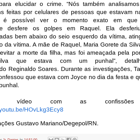
para elucidar o crime. “Nós também analisamos
s feitas por celulares de pessoas que estavam na
, é possível ver o momento exato em que
ine desfere os golpes em Raquel. Ela desferi
adas bem abaixo do seio esquerdo da vítima, atin
o da vítima. A mãe de Raquel, Maria Gorete da Silv
 evitar a morte da filha, mas foi ameaçada pela po
ilva que estava com um punhal”, detal
do Reginaldo Soares. Durante as investigações, T
confessou que estava com Joyce no dia da festa e q
punhal.
ue vídeo com as confissõe
youtu.be/HOvLkg3Ecy8
ações Gustavo Mariano/Degepol/RN.
or
Jr. Dantas
às
14:51:00