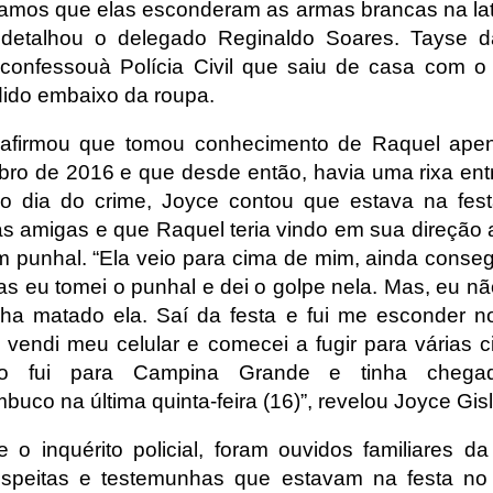
tamos que elas esconderam as armas brancas na lat
, detalhou o delegado Reginaldo Soares. Tayse d
 confessouà Polícia Civil que saiu de casa com o
ido embaixo da roupa.
 afirmou que tomou conhecimento de Raquel ape
ro de 2016 e que desde então, havia uma rixa entr
o dia do crime, Joyce contou que estava na fes
s amigas e que Raquel teria vindo em sua direção
 punhal. “Ela veio para cima de mim, ainda conse
mas eu tomei o punhal e dei o golpe nela. Mas, eu n
nha matado ela. Saí da festa e fui me esconder n
 vendi meu celular e comecei a fugir para várias c
iro fui para Campina Grande e tinha cheg
uco na última quinta-feira (16)”, revelou Joyce Gisl
e o inquérito policial, foram ouvidos familiares da 
speitas e testemunhas que estavam na festa no