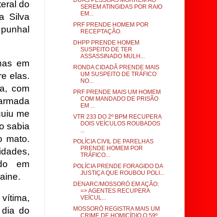
DUAS PESSOAS MORREM AO
eral do
SEREM ATINGIDAS POR RAIO
EM...
a Silva
PRF PRENDE HOMEM POR
 punhal
RECEPTAÇÃO.
DHPP PRENDE HOMEM
SUSPEITO DE TER
ASSASSINADO MULH...
nas em
RONDA CIDADÃ PRENDE MAIS
e elas.
UM SUSPEITO DE TRÁFICO
NO...
ta, com
PRF PRENDE MAIS UM HOMEM
COM MANDADO DE PRISÃO
 armada
EM ...
guiu me
VTR 233 DO 2º BPM RECUPERA
DOIS VEÍCULOS ROUBADOS
ão sabia
...
o mato.
POLÍCIA CIVIL DE PARELHAS
PRENDE HOMEM POR
idades,
TRÁFICO...
ado em
POLÍCIA PRENDE FORAGIDO DA
JUSTIÇA QUE ROUBOU POLI...
aine.
DENARC/MOSSORÓ EM AÇÃO:
=> AGENTES RECUPERA
vítima,
VEÍCUL...
 dia do
MOSSORÓ REGISTRA MAIS UM
CRIME DE HOMICÍDIO O 59º ...