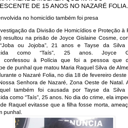
ESCENTE DE 15 ANOS NO NAZARÉ FOLIA
envolvida no homicídio também foi presa
vestigação da Divisão de Homicídios e Proteção à
 resultou na prisão de Joyce Gislaine Cosme, co
“Joba ou Jojoba”, 21 anos e Tayse da Silva F
ecida como “Taís”, 25 anos. Joyce Gis
 confessou à Polícia que foi a pessoa que de
pe de punhal que matou Maria Raquel Silva de Alme
durante o Nazaré Folia, no dia 18 de fevereiro deste
 Nossa Senhora de Nazaré, Zona Oeste de Natal. 
quel também foi causada por Tayse da Silva F
ida como “Taís”, 25 anos. No dia do crime, ela impe
de Raquel evitasse que a filha fosse morta, amea
 punhal.