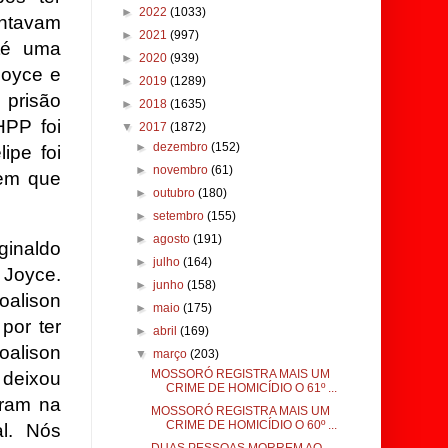
►
2022
(1033)
tavam
►
2021
(997)
té uma
►
2020
(939)
Joyce e
►
2019
(1289)
prisão
►
2018
(1635)
HPP foi
▼
2017
(1872)
►
dezembro
(152)
ipe foi
►
novembro
(61)
 em que
►
outubro
(180)
►
setembro
(155)
►
agosto
(191)
inaldo
►
julho
(164)
 Joyce.
►
junho
(158)
oalison
►
maio
(175)
por ter
►
abril
(169)
oalison
▼
março
(203)
MOSSORÓ REGISTRA MAIS UM
 deixou
CRIME DE HOMICÍDIO O 61º ...
oram na
MOSSORÓ REGISTRA MAIS UM
CRIME DE HOMICÍDIO O 60º ...
l. Nós