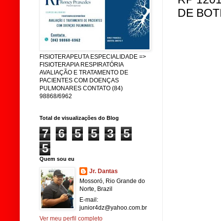
DE BOT
FISIOTERAPEUTA ESPECIALIDADE =>
FISIOTERAPIA RESPIRATÓRIA
AVALIAÇÃO E TRATAMENTO DE
PACIENTES COM DOENÇAS
PULMONARES CONTATO (84)
98868/6962
Total de visualizações do Blog
7
6
5
5
3
5
5
Quem sou eu
Jr. Dantas
Mossoró, Rio Grande do
Norte, Brazil
E-mail:
junior4dz@yahoo.com.br
Ver meu perfil completo