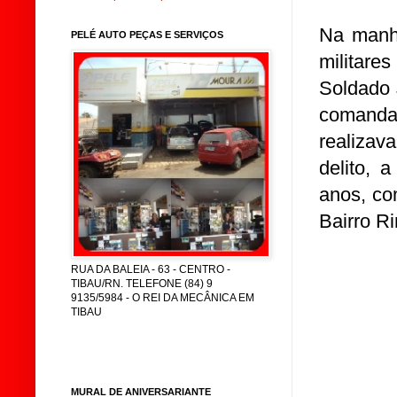
Na manhã
PELÉ AUTO PEÇAS E SERVIÇOS
militar
Soldado J
comanda
realizav
delito,
anos, co
Bairro R
RUA DA BALEIA - 63 - CENTRO -
TIBAU/RN. TELEFONE (84) 9
9135/5984 - O REI DA MECÂNICA EM
TIBAU
MURAL DE ANIVERSARIANTE