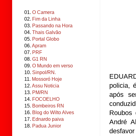
01.
O Camera
02.
Fim da Linha
03.
Passando na Hora
04.
Thais Galvão
05.
Portal Globo
06.
Apram
07.
PRF
08.
G1 RN
09.
O Mundo em verso
10.
Sinpol/RN.
EDUARDO
11.
Mossoró Hoje
policia,
12.
Assu Noticia
13.
PM/RN
após se
14.
FOCOELHO
conduzid
15.
Bombeiros RN
Roubos 
16.
Blog do Wilto Alves
17.
Ednardo paiva
André A
18.
Padua Junior
desfavor