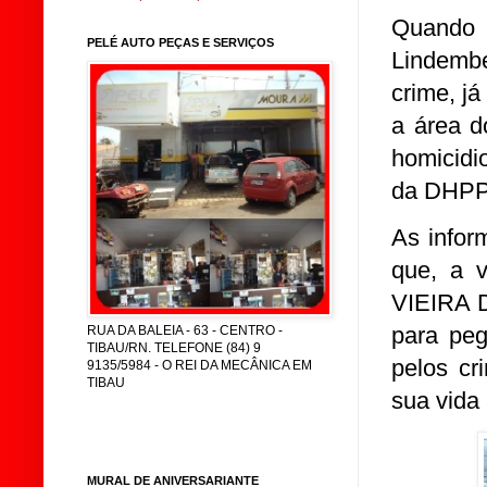
Quando 
PELÉ AUTO PEÇAS E SERVIÇOS
Lindembe
crime, j
a área d
homicidi
da DHPP 
As infor
que, a 
VIEIRA 
para peg
RUA DA BALEIA - 63 - CENTRO -
TIBAU/RN. TELEFONE (84) 9
pelos cr
9135/5984 - O REI DA MECÂNICA EM
TIBAU
sua vida
MURAL DE ANIVERSARIANTE