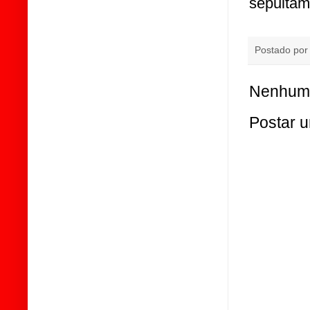
sepultam
Postado po
Nenhum 
Postar 