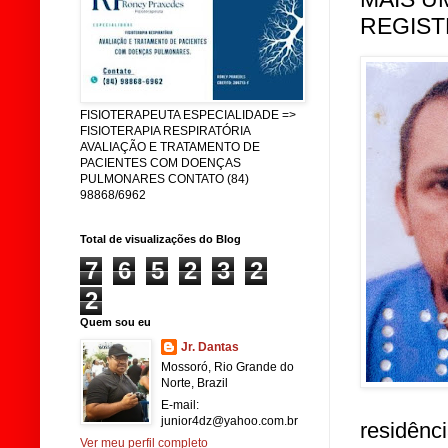
REGIST
FISIOTERAPEUTA ESPECIALIDADE =>
FISIOTERAPIA RESPIRATÓRIA
AVALIAÇÃO E TRATAMENTO DE
PACIENTES COM DOENÇAS
PULMONARES CONTATO (84)
98868/6962
Total de visualizações do Blog
7
6
5
2
3
2
2
Quem sou eu
Jr. Dantas
Mossoró, Rio Grande do
Norte, Brazil
E-mail:
junior4dz@yahoo.com.br
residênci
Ver meu perfil completo