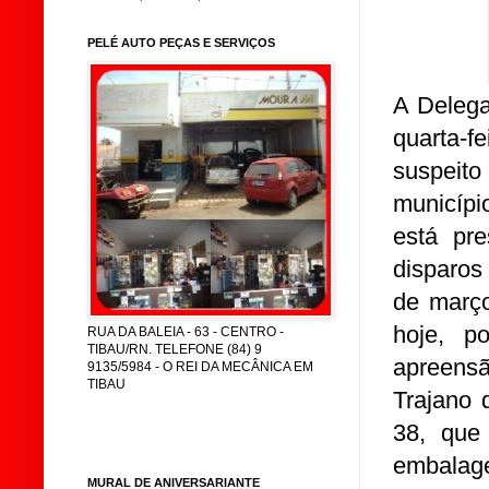
PELÉ AUTO PEÇAS E SERVIÇOS
A Delega
quarta-
suspeito
municípi
está pre
disparos 
de março
hoje, p
RUA DA BALEIA - 63 - CENTRO -
TIBAU/RN. TELEFONE (84) 9
apreensã
9135/5984 - O REI DA MECÂNICA EM
TIBAU
Trajano 
38, que 
embalage
MURAL DE ANIVERSARIANTE