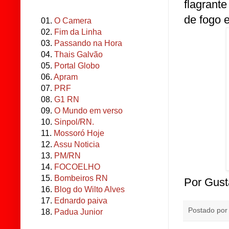
flagrant
de fogo e
01.
O Camera
02.
Fim da Linha
03.
Passando na Hora
04.
Thais Galvão
05.
Portal Globo
06.
Apram
07.
PRF
08.
G1 RN
09.
O Mundo em verso
10.
Sinpol/RN.
11.
Mossoró Hoje
12.
Assu Noticia
13.
PM/RN
14.
FOCOELHO
15.
Bombeiros RN
Por Gust
16.
Blog do Wilto Alves
17.
Ednardo paiva
Postado po
18.
Padua Junior