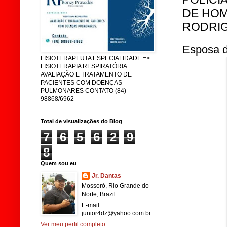
DE HOM
RODRIG
Esposa d
FISIOTERAPEUTA ESPECIALIDADE =>
FISIOTERAPIA RESPIRATÓRIA
AVALIAÇÃO E TRATAMENTO DE
PACIENTES COM DOENÇAS
PULMONARES CONTATO (84)
98868/6962
Total de visualizações do Blog
7
6
5
6
2
9
8
Quem sou eu
Jr. Dantas
Mossoró, Rio Grande do
Norte, Brazil
E-mail:
junior4dz@yahoo.com.br
Ver meu perfil completo