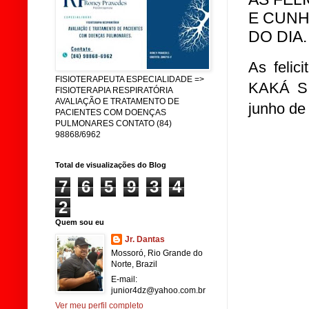
E CUNH
DO DIA.
As felic
FISIOTERAPEUTA ESPECIALIDADE =>
KAKÁ SI
FISIOTERAPIA RESPIRATÓRIA
AVALIAÇÃO E TRATAMENTO DE
junho de 
PACIENTES COM DOENÇAS
PULMONARES CONTATO (84)
98868/6962
Total de visualizações do Blog
7
6
5
9
3
4
2
Quem sou eu
Jr. Dantas
Mossoró, Rio Grande do
Norte, Brazil
E-mail:
junior4dz@yahoo.com.br
Ver meu perfil completo