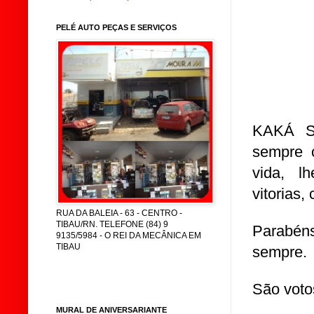
PELÉ AUTO PEÇAS E SERVIÇOS
KAKÁ S
sempre 
vida, l
vitorias,
RUA DA BALEIA - 63 - CENTRO -
TIBAU/RN. TELEFONE (84) 9
Parabéns
9135/5984 - O REI DA MECÂNICA EM
TIBAU
sempre.
São voto
MURAL DE ANIVERSARIANTE