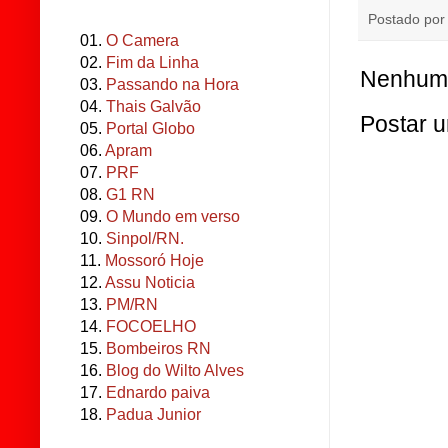
Postado po
01.
O Camera
02.
Fim da Linha
Nenhum 
03.
Passando na Hora
04.
Thais Galvão
Postar 
05.
Portal Globo
06.
Apram
07.
PRF
08.
G1 RN
09.
O Mundo em verso
10.
Sinpol/RN.
11.
Mossoró Hoje
12.
Assu Noticia
13.
PM/RN
14.
FOCOELHO
15.
Bombeiros RN
16.
Blog do Wilto Alves
17.
Ednardo paiva
18.
Padua Junior