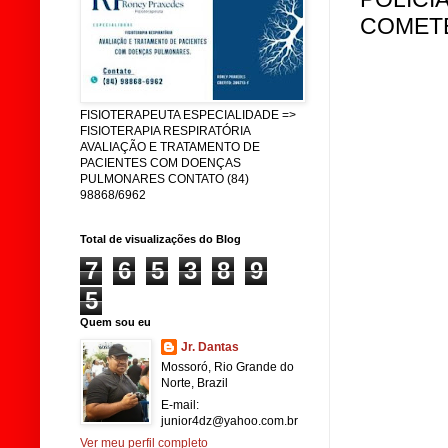
COMET
FISIOTERAPEUTA ESPECIALIDADE =>
FISIOTERAPIA RESPIRATÓRIA
AVALIAÇÃO E TRATAMENTO DE
PACIENTES COM DOENÇAS
PULMONARES CONTATO (84)
98868/6962
Total de visualizações do Blog
7
6
5
3
8
9
5
Quem sou eu
Jr. Dantas
Mossoró, Rio Grande do
Norte, Brazil
E-mail:
junior4dz@yahoo.com.br
Ver meu perfil completo