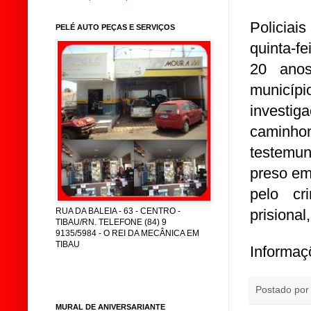
Policiai
PELÉ AUTO PEÇAS E SERVIÇOS
quinta-fe
20 anos
municí
investi
caminhon
testemu
preso em
pelo cr
prisional
RUA DA BALEIA - 63 - CENTRO -
TIBAU/RN. TELEFONE (84) 9
9135/5984 - O REI DA MECÂNICA EM
TIBAU
Informaç
Postado po
MURAL DE ANIVERSARIANTE