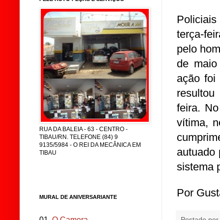
Policiai
terça-fei
pelo hom
de maio 
ação foi
resultou
feira. N
vítima, 
RUA DA BALEIA - 63 - CENTRO -
cumprim
TIBAU/RN. TELEFONE (84) 9
9135/5984 - O REI DA MECÂNICA EM
autuado 
TIBAU
sistema p
Por Gust
MURAL DE ANIVERSARIANTE
01.
O Camera
Postado po