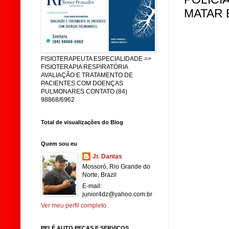
MATAR 
FISIOTERAPEUTA ESPECIALIDADE =>
FISIOTERAPIA RESPIRATÓRIA
AVALIAÇÃO E TRATAMENTO DE
PACIENTES COM DOENÇAS
PULMONARES CONTATO (84)
98868/6962
Total de visualizações do Blog
Quem sou eu
Jr. Dantas
Mossoró, Rio Grande do
Norte, Brazil
E-mail:
junior4dz@yahoo.com.br
Ver meu perfil completo
PELÉ AUTO PEÇAS E SERVIÇOS