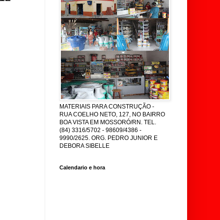
MATERIAIS PARA CONSTRUÇÃO -
RUA COELHO NETO, 127, NO BAIRRO
BOA VISTA EM MOSSORÓ/RN. TEL.
(84) 3316/5702 - 98609/4386 -
9990/2625. ORG. PEDRO JUNIOR E
DEBORA SIBELLE
Calendario e hora