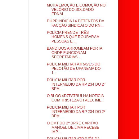
MUITA EMOÇÃO E COMOÇÃO NO
VELÓRIO DO SOLDADO
EDNAL...
DHPP INDICIA 14 DETENTOS DA
FACÇÃO SINDICATO DO RN...
POLÍCIA PRENDE TRÊS
HOMENS QUE ROUBARAM
PESSOAS E ...
BANDIDOS ARROMBAM PORTA
ONDE FUNCIONAM
SECRETARIAS...
POLICIA MILITAR ATRAVÉS DO
PELOTÃO DE UPANEMA DO
1...
POLICIA MILITAR POR
INTERMEDIO DA RP 234 DO 2º
BPM...
O BLOG 4DZPATRULHA NOTICIA
COM TRISTEZA O FALECIME...
POLICIA MILITAR POR
INTERMÉDIO DA RP 234 DO 2º
BPM...
O CMT DO 2º DPRE CAPITÃO
MANOEL DE LIMA RECEBE
IMP...