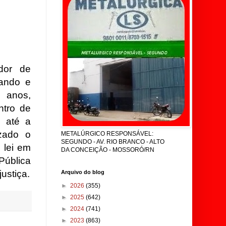
dor de
zando e
 anos,
ntro de
o até a
izado o
METALÚRGICO RESPONSÁVEL:
SEGUNDO - AV. RIO BRANCO - ALTO
 lei em
DA CONCEIÇÃO - MOSSORÓ/RN
Pública
ustiça.
Arquivo do blog
►
2026
(355)
►
2025
(642)
►
2024
(741)
►
2023
(863)