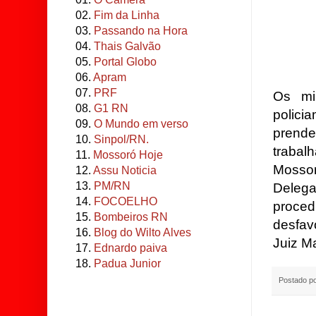
02.
Fim da Linha
03.
Passando na Hora
04.
Thais Galvão
05.
Portal Globo
06.
Apram
07.
PRF
Os mi
08.
G1 RN
polici
09.
O Mundo em verso
prend
10.
Sinpol/RN.
trabal
11.
Mossoró Hoje
Mossor
12.
Assu Noticia
13.
PM/RN
Delega
14.
FOCOELHO
proced
15.
Bombeiros RN
desfav
16.
Blog do Wilto Alves
Juiz M
17.
Ednardo paiva
18.
Padua Junior
Postado p