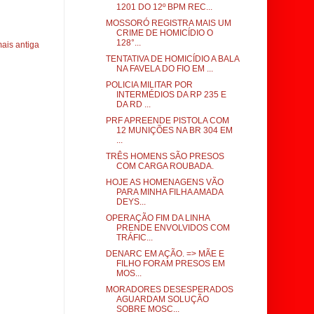
1201 DO 12º BPM REC...
MOSSORÓ REGISTRA MAIS UM
CRIME DE HOMICÍDIO O
128°...
ais antiga
TENTATIVA DE HOMICÍDIO A BALA
NA FAVELA DO FIO EM ...
POLICIA MILITAR POR
INTERMÉDIOS DA RP 235 E
DA RD ...
PRF APREENDE PISTOLA COM
12 MUNIÇÕES NA BR 304 EM
...
TRÊS HOMENS SÃO PRESOS
COM CARGA ROUBADA.
HOJE AS HOMENAGENS VÃO
PARA MINHA FILHA AMADA
DEYS...
OPERAÇÃO FIM DA LINHA
PRENDE ENVOLVIDOS COM
TRÁFIC...
DENARC EM AÇÃO. => MÃE E
FILHO FORAM PRESOS EM
MOS...
MORADORES DESESPERADOS
AGUARDAM SOLUÇÃO
SOBRE MOSC...