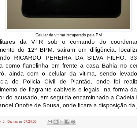
Celular da vitima recuperado pela PM
litares da VTR sob o comando do coordena
amento do 12º BPM, saíram em diligência, locali
endo
RICARDO PEREIRA DA SILVA FILHO, 33
ha como flanelinha em frente a casa Bahia no ce
ó,
ainda com o celular da vitima, sendo levad
cia de Policia Civil de Plantão, onde foi real
imento de flagrante cabíveis e legais na forma da
or do acusado, em seguida encaminhado a Cadeia 
anoel Onofre de Sousa, onde ficara a disposição da j
or
Jr. Dantas
às
07:24:00