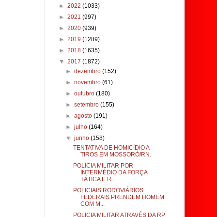
►
2022
(1033)
►
2021
(997)
►
2020
(939)
►
2019
(1289)
►
2018
(1635)
▼
2017
(1872)
►
dezembro
(152)
►
novembro
(61)
►
outubro
(180)
►
setembro
(155)
►
agosto
(191)
►
julho
(164)
▼
junho
(158)
TENTATIVA DE HOMICÍDIO A
TIROS EM MOSSORÓ/RN.
POLICIA MILITAR POR
INTERMÉDIO DA FORÇA
TÁTICA E R...
POLICIAIS RODOVIÁRIOS
FEDERAIS PRENDEM HOMEM
COM M...
POLICIA MILITAR ATRAVÉS DA RP