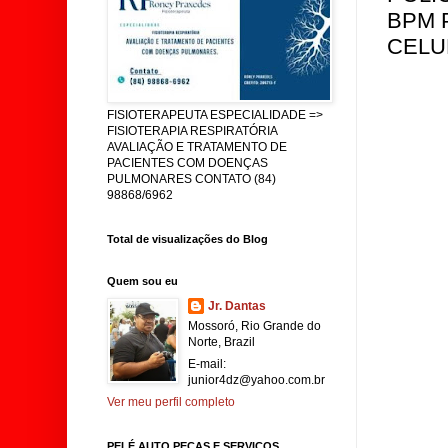
BPM 
CELU
FISIOTERAPEUTA ESPECIALIDADE =>
FISIOTERAPIA RESPIRATÓRIA
AVALIAÇÃO E TRATAMENTO DE
PACIENTES COM DOENÇAS
PULMONARES CONTATO (84)
98868/6962
Total de visualizações do Blog
Quem sou eu
Jr. Dantas
Mossoró, Rio Grande do
Norte, Brazil
E-mail:
junior4dz@yahoo.com.br
Ver meu perfil completo
PELÉ AUTO PEÇAS E SERVIÇOS