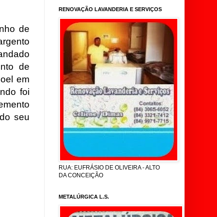
RENOVAÇÃO LAVANDERIA E SERVIÇOS
unho de
argento
mandado
ento de
noel em
ndo foi
emento
do seu
RUA: EUFRÁSIO DE OLIVEIRA - ALTO
DA CONCEIÇÃO
METALÚRGICA L.S.