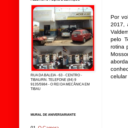
Por vo
2017, 
Valdem
pelo T
rotina
Mossor
abord
conhe
RUA DA BALEIA - 63 - CENTRO -
celula
TIBAU/RN. TELEFONE (84) 9
9135/5984 - O REI DA MECÂNICA EM
TIBAU
MURAL DE ANIVERSARIANTE
01.
O Camera