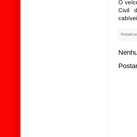
O veícu
Civil
cabívei
Postado p
Nenhu
Posta