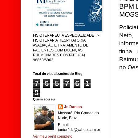
BPM 
MOSS
Polici
Neto, 
FISIOTERAPEUTA ESPECIALIDADE =>
FISIOTERAPIA RESPIRATÓRIA
informe
AVALIAÇÃO E TRATAMENTO DE
tinha
PACIENTES COM DOENÇAS
PULMONARES CONTATO (84)
Raimun
98868/6962
no Oes
Total de visualizações do Blog
7
6
5
7
6
1
9
Quem sou eu
Jr. Dantas
Mossoró, Rio Grande do
Norte, Brazil
E-mail:
junior4dz@yahoo.com.br
Ver meu perfil completo