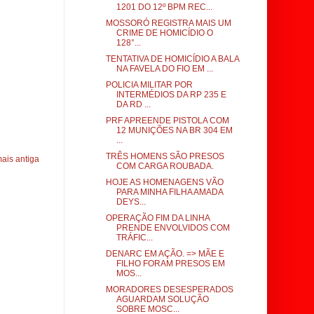
1201 DO 12º BPM REC...
MOSSORÓ REGISTRA MAIS UM
CRIME DE HOMICÍDIO O
128°...
TENTATIVA DE HOMICÍDIO A BALA
NA FAVELA DO FIO EM ...
POLICIA MILITAR POR
INTERMÉDIOS DA RP 235 E
DA RD ...
PRF APREENDE PISTOLA COM
12 MUNIÇÕES NA BR 304 EM
...
TRÊS HOMENS SÃO PRESOS
ais antiga
COM CARGA ROUBADA.
HOJE AS HOMENAGENS VÃO
PARA MINHA FILHA AMADA
DEYS...
OPERAÇÃO FIM DA LINHA
PRENDE ENVOLVIDOS COM
TRÁFIC...
DENARC EM AÇÃO. => MÃE E
FILHO FORAM PRESOS EM
MOS...
MORADORES DESESPERADOS
AGUARDAM SOLUÇÃO
SOBRE MOSC...