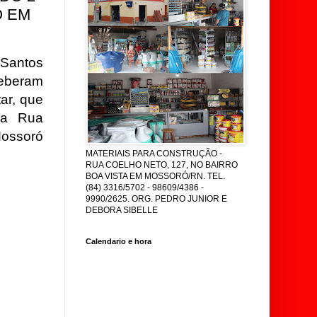
O EM
 Santos
ceberam
tar, que
na Rua
Mossoró
MATERIAIS PARA CONSTRUÇÃO -
RUA COELHO NETO, 127, NO BAIRRO
BOA VISTA EM MOSSORÓ/RN. TEL.
(84) 3316/5702 - 98609/4386 -
9990/2625. ORG. PEDRO JUNIOR E
DEBORA SIBELLE
Calendario e hora