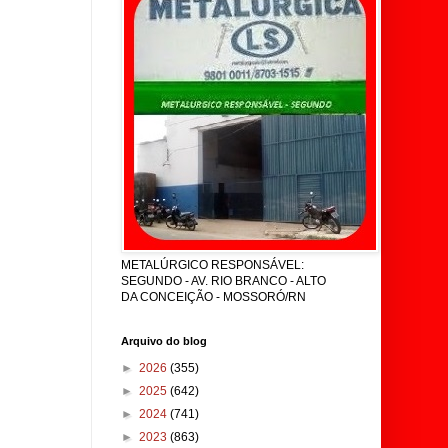
METALÚRGICO RESPONSÁVEL:
SEGUNDO - AV. RIO BRANCO - ALTO
DA CONCEIÇÃO - MOSSORÓ/RN
Arquivo do blog
►
2026
(355)
►
2025
(642)
►
2024
(741)
►
2023
(863)