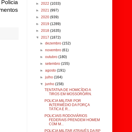
 Policia
►
2022
(1033)
mentos
►
2021
(997)
►
2020
(939)
►
2019
(1289)
►
2018
(1635)
▼
2017
(1872)
►
dezembro
(152)
►
novembro
(61)
►
outubro
(180)
►
setembro
(155)
►
agosto
(191)
►
julho
(164)
▼
junho
(158)
TENTATIVA DE HOMICÍDIO A
TIROS EM MOSSORÓ/RN.
POLICIA MILITAR POR
INTERMÉDIO DA FORÇA
TÁTICA E R...
POLICIAIS RODOVIÁRIOS
FEDERAIS PRENDEM HOMEM
COM M...
POLICIA MILITAR ATRAVÉS DA RP