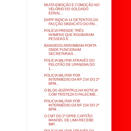
MUITA EMOÇÃO E COMOÇÃO NO
VELÓRIO DO SOLDADO
EDNAL...
DHPP INDICIA 14 DETENTOS DA
FACÇÃO SINDICATO DO RN...
POLÍCIA PRENDE TRÊS
HOMENS QUE ROUBARAM
PESSOAS E ...
BANDIDOS ARROMBAM PORTA
ONDE FUNCIONAM
SECRETARIAS...
POLICIA MILITAR ATRAVÉS DO
PELOTÃO DE UPANEMA DO
1...
POLICIA MILITAR POR
INTERMEDIO DA RP 234 DO 2º
BPM...
O BLOG 4DZPATRULHA NOTICIA
COM TRISTEZA O FALECIME...
POLICIA MILITAR POR
INTERMÉDIO DA RP 234 DO 2º
BPM...
O CMT DO 2º DPRE CAPITÃO
MANOEL DE LIMA RECEBE
IMP...