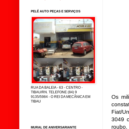
PELÉ AUTO PEÇAS E SERVIÇOS
RUA DA BALEIA - 63 - CENTRO -
TIBAU/RN. TELEFONE (84) 9
Os mil
9135/5984 - O REI DA MECÂNICA EM
TIBAU
consta
Fiat/U
3049 
roubo.
MURAL DE ANIVERSARIANTE