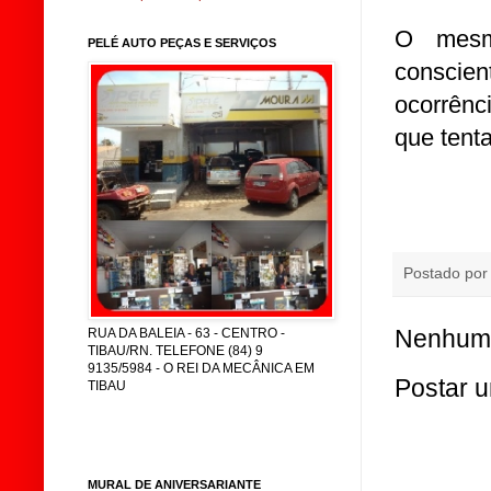
O mesmo
PELÉ AUTO PEÇAS E SERVIÇOS
conscien
ocorrênc
que tent
Postado po
Nenhum 
RUA DA BALEIA - 63 - CENTRO -
TIBAU/RN. TELEFONE (84) 9
9135/5984 - O REI DA MECÂNICA EM
Postar 
TIBAU
MURAL DE ANIVERSARIANTE