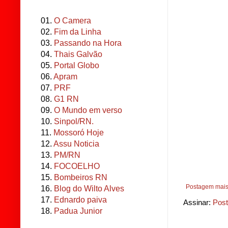
01.
O Camera
02.
Fim da Linha
03.
Passando na Hora
04.
Thais Galvão
05.
Portal Globo
06.
Apram
07.
PRF
08.
G1 RN
09.
O Mundo em verso
10.
Sinpol/RN.
11.
Mossoró Hoje
12.
Assu Noticia
13.
PM/RN
14.
FOCOELHO
15.
Bombeiros RN
Postagem mais
16.
Blog do Wilto Alves
17.
Ednardo paiva
Assinar:
Post
18.
Padua Junior