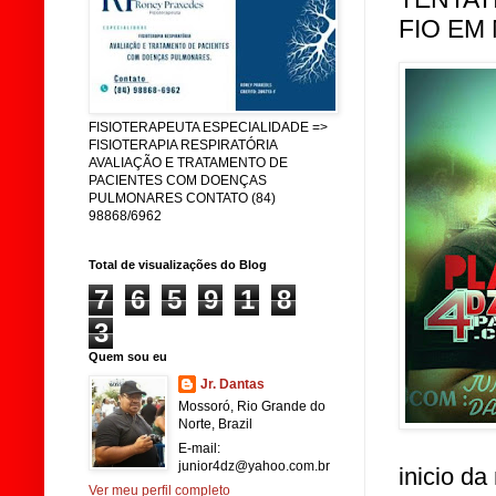
FIO EM
FISIOTERAPEUTA ESPECIALIDADE =>
FISIOTERAPIA RESPIRATÓRIA
AVALIAÇÃO E TRATAMENTO DE
PACIENTES COM DOENÇAS
PULMONARES CONTATO (84)
98868/6962
Total de visualizações do Blog
7
6
5
9
1
8
3
Quem sou eu
Jr. Dantas
Mossoró, Rio Grande do
Norte, Brazil
E-mail:
junior4dz@yahoo.com.br
inicio da
Ver meu perfil completo