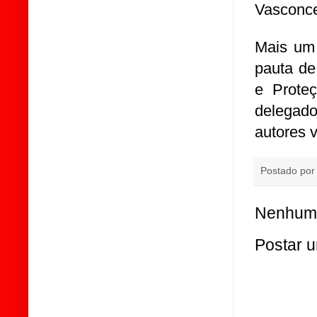
Vasconce
Mais um 
pauta de
e Prote
delegad
autores 
Postado po
Nenhum 
Postar 