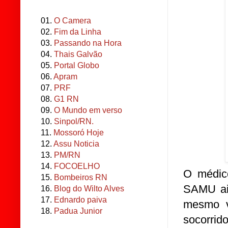
01.
O Camera
02.
Fim da Linha
03.
Passando na Hora
04.
Thais Galvão
05.
Portal Globo
06.
Apram
07.
PRF
08.
G1 RN
09.
O Mundo em verso
10.
Sinpol/RN.
11.
Mossoró Hoje
12.
Assu Noticia
13.
PM/RN
14.
FOCOELHO
O médic
15.
Bombeiros RN
SAMU ain
16.
Blog do Wilto Alves
17.
Ednardo paiva
mesmo v
18.
Padua Junior
socorri