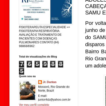
CABEÇA
SAMU E
Por volt
FISIOTERAPEUTA ESPECIALIDADE =>
junho de
FISIOTERAPIA RESPIRATÓRIA
AVALIAÇÃO E TRATAMENTO DE
do SAMU
PACIENTES COM DOENÇAS
PULMONARES CONTATO (84)
disparo
98868/6962
Bairro B
Total de visualizações do Blog
Rio Gran
7
6
5
9
8
8
um adole
5
Quem sou eu
Jr. Dantas
Mossoró, Rio Grande do
Norte, Brazil
E-mail:
junior4dz@yahoo.com.br
Ver meu perfil completo