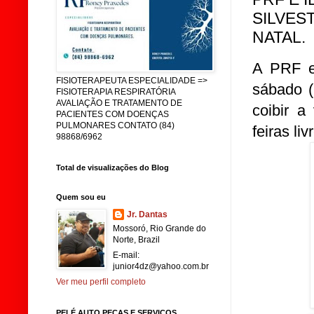
SILVES
NATAL.
A PRF e
FISIOTERAPEUTA ESPECIALIDADE =>
sábado (
FISIOTERAPIA RESPIRATÓRIA
AVALIAÇÃO E TRATAMENTO DE
coibir a
PACIENTES COM DOENÇAS
PULMONARES CONTATO (84)
feiras li
98868/6962
Total de visualizações do Blog
Quem sou eu
Jr. Dantas
Mossoró, Rio Grande do
Norte, Brazil
E-mail:
junior4dz@yahoo.com.br
Ver meu perfil completo
PELÉ AUTO PEÇAS E SERVIÇOS