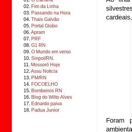
02.
Fim da Linha
silvestr
03.
Passando na Hora
cardeais
04.
Thais Galvão
05.
Portal Globo
06.
Apram
07.
PRF
08.
G1 RN
09.
O Mundo em verso
10.
Sinpol/RN.
11.
Mossoró Hoje
12.
Assu Noticia
13.
PM/RN
14.
FOCOELHO
15.
Bombeiros RN
16.
Blog do Wilto Alves
17.
Ednardo paiva
18.
Padua Junior
Foram p
ambienta