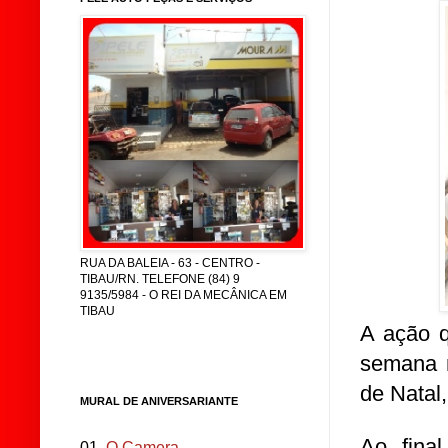
RUA DA BALEIA - 63 - CENTRO -
TIBAU/RN. TELEFONE (84) 9
9135/5984 - O REI DA MECÂNICA EM
TIBAU
A ação q
semana n
de Natal
MURAL DE ANIVERSARIANTE
Ao fina
01.
O Camera