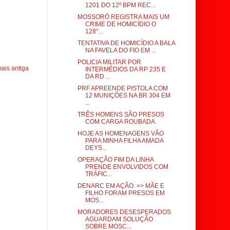
1201 DO 12º BPM REC...
MOSSORÓ REGISTRA MAIS UM
CRIME DE HOMICÍDIO O
128°...
TENTATIVA DE HOMICÍDIO A BALA
NA FAVELA DO FIO EM ...
POLICIA MILITAR POR
ais antiga
INTERMÉDIOS DA RP 235 E
DA RD ...
PRF APREENDE PISTOLA COM
12 MUNIÇÕES NA BR 304 EM
...
TRÊS HOMENS SÃO PRESOS
COM CARGA ROUBADA.
HOJE AS HOMENAGENS VÃO
PARA MINHA FILHA AMADA
DEYS...
OPERAÇÃO FIM DA LINHA
PRENDE ENVOLVIDOS COM
TRÁFIC...
DENARC EM AÇÃO. => MÃE E
FILHO FORAM PRESOS EM
MOS...
MORADORES DESESPERADOS
AGUARDAM SOLUÇÃO
SOBRE MOSC...