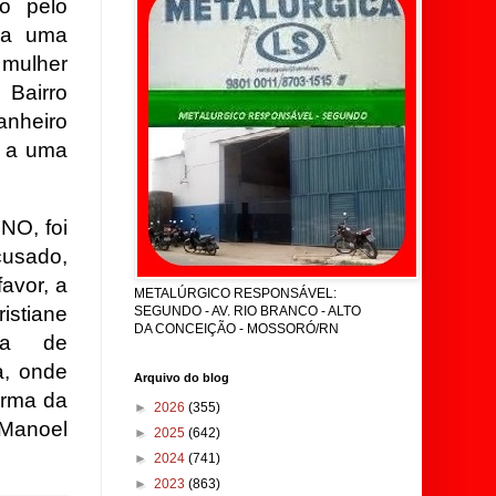
io pelo
ara uma
 mulher
 Bairro
anheiro
o a uma
NO, foi
cusado,
avor, a
METALÚRGICO RESPONSÁVEL:
stiane
SEGUNDO - AV. RIO BRANCO - ALTO
DA CONCEIÇÃO - MOSSORÓ/RN
ada de
a, onde
Arquivo do blog
orma da
►
2026
(355)
Manoel
►
2025
(642)
►
2024
(741)
►
2023
(863)