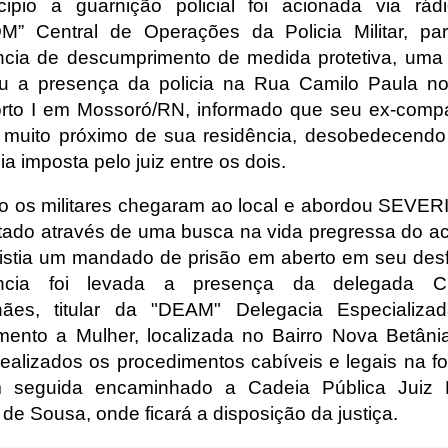
cipio a guarnição policial foi acionada via rád
” Central de Operações da Policia Militar, p
ncia de descumprimento de medida protetiva, uma
tou a presença da policia na Rua Camilo Paula no
rto I em Mossoró/RN, informado que seu ex-comp
 muito próximo de sua residência, desobedecend
ia imposta pelo juiz entre os dois.
 os militares chegaram ao local e abordou SEVERI
tado através de uma busca na vida pregressa do a
istia um mandado de prisão em aberto em seu desf
ência foi levada a presença da delegada Cri
hães, titular da "DEAM" Delegacia Especializ
mento a Mulher, localizada no Bairro Nova Betâni
realizados os procedimentos cabíveis e legais na f
em seguida encaminhado a Cadeia Pública Juiz 
 de Sousa, onde ficará a disposição da justiça.