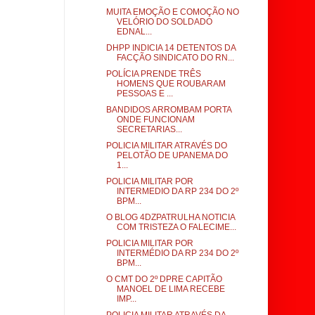
MUITA EMOÇÃO E COMOÇÃO NO
VELÓRIO DO SOLDADO
EDNAL...
DHPP INDICIA 14 DETENTOS DA
FACÇÃO SINDICATO DO RN...
POLÍCIA PRENDE TRÊS
HOMENS QUE ROUBARAM
PESSOAS E ...
BANDIDOS ARROMBAM PORTA
ONDE FUNCIONAM
SECRETARIAS...
POLICIA MILITAR ATRAVÉS DO
PELOTÃO DE UPANEMA DO
1...
POLICIA MILITAR POR
INTERMEDIO DA RP 234 DO 2º
BPM...
O BLOG 4DZPATRULHA NOTICIA
COM TRISTEZA O FALECIME...
POLICIA MILITAR POR
INTERMÉDIO DA RP 234 DO 2º
BPM...
O CMT DO 2º DPRE CAPITÃO
MANOEL DE LIMA RECEBE
IMP...