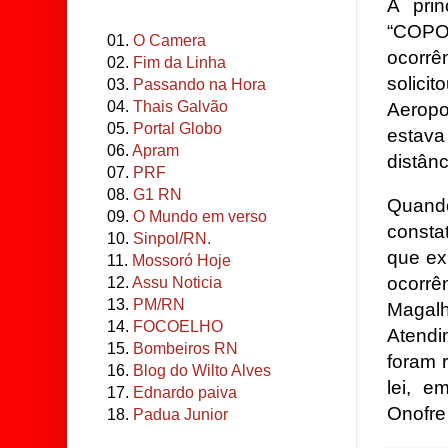
A prin
“COPOM
01.
O Camera
ocorrê
02.
Fim da Linha
solici
03.
Passando na Hora
04.
Thais Galvão
Aeropo
05.
Portal Globo
estava
06.
Apram
distânc
07.
PRF
08.
G1 RN
Quando
09.
O Mundo em verso
consta
10.
Sinpol/RN.
que ex
11.
Mossoró Hoje
ocorr
12.
Assu Noticia
13.
PM/RN
Magal
14.
FOCOELHO
Atendi
15.
Bombeiros RN
foram 
16.
Blog do Wilto Alves
lei, 
17.
Ednardo paiva
Onofre
18.
Padua Junior