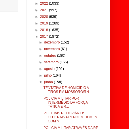
►
2022
(1033)
►
2021
(997)
►
2020
(939)
►
2019
(1289)
►
2018
(1635)
▼
2017
(1872)
►
dezembro
(152)
►
novembro
(61)
►
outubro
(180)
►
setembro
(155)
►
agosto
(191)
►
julho
(164)
▼
junho
(158)
TENTATIVA DE HOMICÍDIO A
TIROS EM MOSSORÓ/RN.
POLICIA MILITAR POR
INTERMÉDIO DA FORÇA
TÁTICA E R...
POLICIAIS RODOVIÁRIOS
FEDERAIS PRENDEM HOMEM
COM M...
POLICIA MILITAR ATRAVÉS DA RP