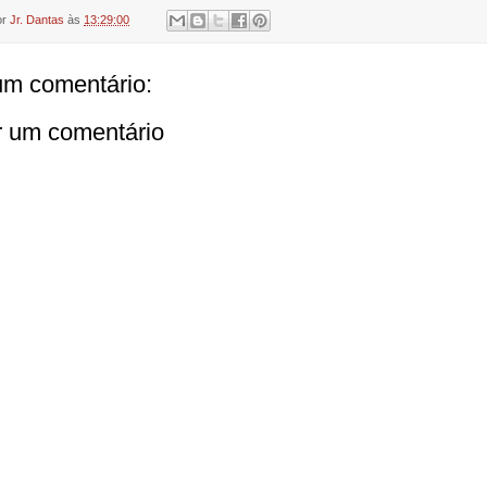
or
Jr. Dantas
às
13:29:00
m comentário:
r um comentário