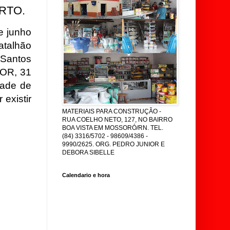
RTO.
e junho
atalhão
 Santos
OR, 31
dade de
existir
MATERIAIS PARA CONSTRUÇÃO -
RUA COELHO NETO, 127, NO BAIRRO
BOA VISTA EM MOSSORÓ/RN. TEL.
(84) 3316/5702 - 98609/4386 -
9990/2625. ORG. PEDRO JUNIOR E
DEBORA SIBELLE
Calendario e hora