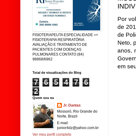
INDI
Por vo
de 201
de Pol
FISIOTERAPEUTA ESPECIALIDADE =>
FISIOTERAPIA RESPIRATÓRIA
Neto,
AVALIAÇÃO E TRATAMENTO DE
anos, 
PACIENTES COM DOENÇAS
PULMONARES CONTATO (84)
Govern
98868/6962
em seu
Total de visualizações do Blog
7
6
5
4
7
6
2
Quem sou eu
Jr. Dantas
Mossoró, Rio Grande do
Norte, Brazil
E-mail:
junior4dz@yahoo.com.br
Ver meu perfil completo