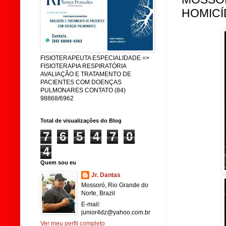
HOMICÍD
FISIOTERAPEUTA ESPECIALIDADE =>
FISIOTERAPIA RESPIRATÓRIA
AVALIAÇÃO E TRATAMENTO DE
PACIENTES COM DOENÇAS
PULMONARES CONTATO (84)
98868/6962
Total de visualizações do Blog
7
6
5
4
7
0
4
Quem sou eu
Jr. Dantas
Mossoró, Rio Grande do
Norte, Brazil
E-mail:
junior4dz@yahoo.com.br
Ver meu perfil completo