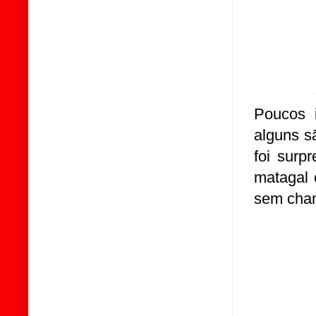
Poucos i
alguns s
foi surp
matagal 
sem chan