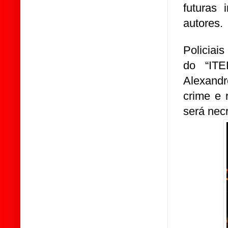
futuras 
autores.
Policiai
do “ITE
Alexandr
crime e 
será nec