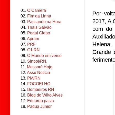
01.
O Camera
Por volt
02.
Fim da Linha
2017, A 
03.
Passando na Hora
04.
Thais Galvão
com do 
05.
Portal Globo
Auxilia
06.
Apram
Helena,
07.
PRF
08.
G1 RN
Grande 
09.
O Mundo em verso
feriment
10.
Sinpol/RN.
11.
Mossoró Hoje
12.
Assu Noticia
13.
PM/RN
14.
FOCOELHO
15.
Bombeiros RN
16.
Blog do Wilto Alves
17.
Ednardo paiva
18.
Padua Junior