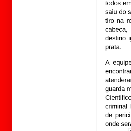
todos em
saiu do 
tiro na 
cabeça,
destino 
prata.
A equip
encontra
atender
guarda m
Cientifi
criminal
de peric
onde ser