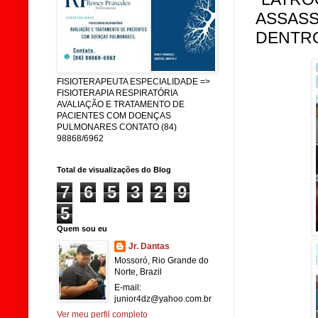
ASSASS
DENTRO
FISIOTERAPEUTA ESPECIALIDADE =>
FISIOTERAPIA RESPIRATÓRIA
AVALIAÇÃO E TRATAMENTO DE
PACIENTES COM DOENÇAS
PULMONARES CONTATO (84)
98868/6962
Total de visualizações do Blog
7
6
5
3
2
9
5
Quem sou eu
Jr. Dantas
Mossoró, Rio Grande do
Norte, Brazil
E-mail:
junior4dz@yahoo.com.br
Ver meu perfil completo