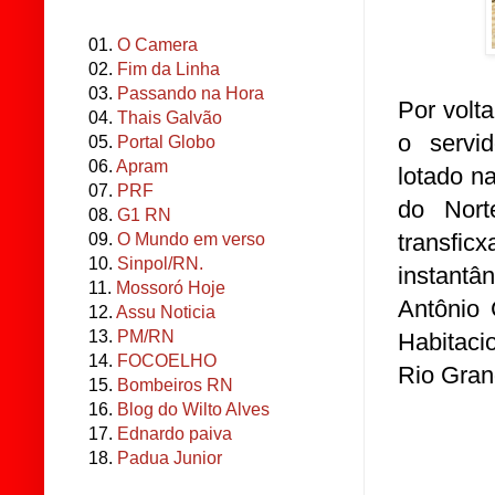
01.
O Camera
02.
Fim da Linha
03.
Passando na Hora
Por volt
04.
Thais Galvão
o serv
05.
Portal Globo
06.
Apram
lotado n
07.
PRF
do Nort
08.
G1 RN
transfic
09.
O Mundo em verso
10.
Sinpol/RN.
instant
11.
Mossoró Hoje
Antônio 
12.
Assu Noticia
13.
PM/RN
Habitaci
14.
FOCOELHO
Rio Gran
15.
Bombeiros RN
16.
Blog do Wilto Alves
17.
Ednardo paiva
18.
Padua Junior