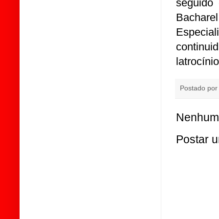
seguido 
Bacharel
Especial
continui
latrocíni
Postado po
Nenhum 
Postar 