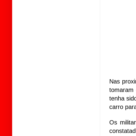
Nas proxi
tomaram d
tenha sid
carro para
Os milita
constata