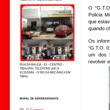
O “G.T.O
Policia 
que estav
quando ch
Os infor
“G.T.O. 0
um dos b
revolver 
RUA DA BALEIA - 63 - CENTRO -
TIBAU/RN. TELEFONE (84) 9
9135/5984 - O REI DA MECÂNICA EM
TIBAU
MURAL DE ANIVERSARIANTE
01.
O Camera