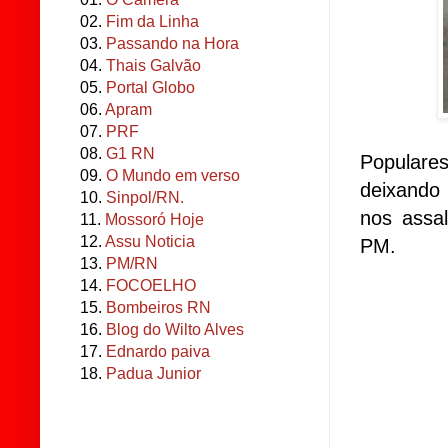
02.
Fim da Linha
03.
Passando na Hora
04.
Thais Galvão
05.
Portal Globo
06.
Apram
07.
PRF
08.
G1 RN
Populare
09.
O Mundo em verso
deixando
10.
Sinpol/RN.
nos assa
11.
Mossoró Hoje
12.
Assu Noticia
PM.
13.
PM/RN
14.
FOCOELHO
15.
Bombeiros RN
16.
Blog do Wilto Alves
17.
Ednardo paiva
18.
Padua Junior