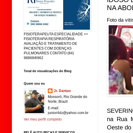
NA ABO
Foto da vit
FISIOTERAPEUTA ESPECIALIDADE =>
FISIOTERAPIA RESPIRATÓRIA
AVALIAÇÃO E TRATAMENTO DE
PACIENTES COM DOENÇAS
PULMONARES CONTATO (84)
98868/6962
Total de visualizações do Blog
Quem sou eu
Jr. Dantas
Mossoró, Rio Grande do
Norte, Brazil
E-mail:
SEVERINO
junior4dz@yahoo.com.br
na Rua M
Ver meu perfil completo
Oeste do 
PELÉ AUTO PEÇAS E SERVIÇOS