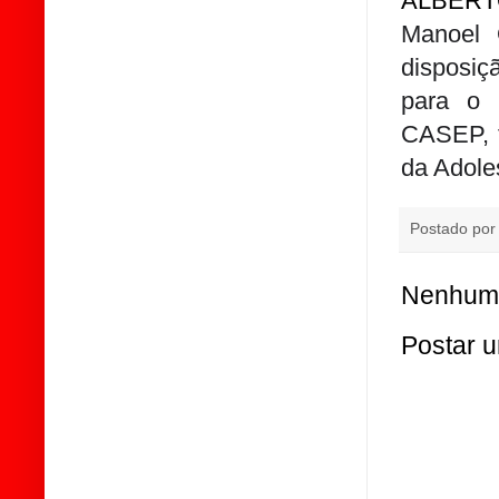
ALBERT
Manoel 
disposiç
para o 
CASEP, f
da Adole
Postado po
Nenhum 
Postar 