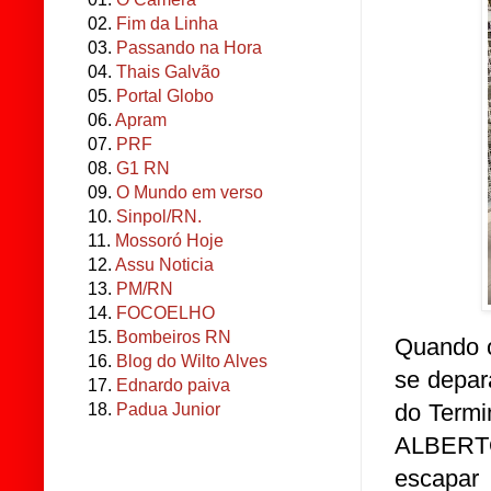
02.
Fim da Linha
03.
Passando na Hora
04.
Thais Galvão
05.
Portal Globo
06.
Apram
07.
PRF
08.
G1 RN
09.
O Mundo em verso
10.
Sinpol/RN.
11.
Mossoró Hoje
12.
Assu Noticia
13.
PM/RN
14.
FOCOELHO
15.
Bombeiros RN
Quando o
16.
Blog do Wilto Alves
se depar
17.
Ednardo paiva
do Termi
18.
Padua Junior
ALBERTO
escapar 