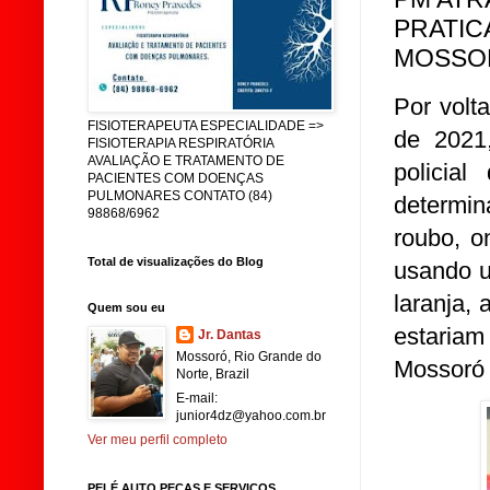
PRATIC
MOSSO
Por volt
FISIOTERAPEUTA ESPECIALIDADE =>
de 2021,
FISIOTERAPIA RESPIRATÓRIA
AVALIAÇÃO E TRATAMENTO DE
policial
PACIENTES COM DOENÇAS
PULMONARES CONTATO (84)
determin
98868/6962
roubo, o
Total de visualizações do Blog
usando u
laranja,
Quem sou eu
estariam
Jr. Dantas
Mossoró, Rio Grande do
Mossoró 
Norte, Brazil
E-mail:
junior4dz@yahoo.com.br
Ver meu perfil completo
PELÉ AUTO PEÇAS E SERVIÇOS