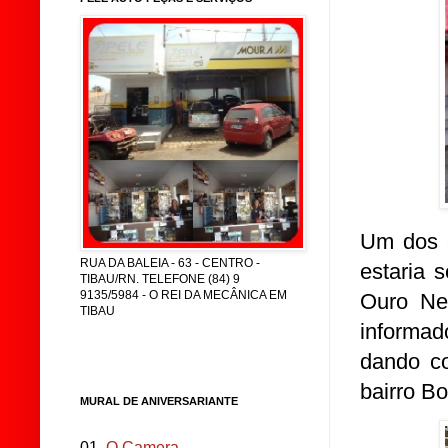
Um dos c
RUA DA BALEIA - 63 - CENTRO -
estaria 
TIBAU/RN. TELEFONE (84) 9
9135/5984 - O REI DA MECÂNICA EM
Ouro Neg
TIBAU
informad
dando co
bairro B
MURAL DE ANIVERSARIANTE
01.
O Camera