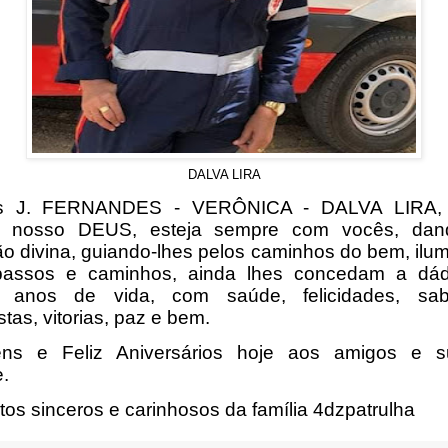
DALVA LIRA
s J. FERNANDES - VERÔNICA - DALVA LIRA,
r nosso DEUS, esteja sempre com vocês, dand
ão divina, guiando-lhes pelos caminhos do bem, ilu
passos e caminhos, ainda lhes concedam a dád
s anos de vida, com saúde, felicidades, sabe
tas, vitorias, paz e bem.
éns e Feliz Aniversários hoje aos amigos e s
e.
tos sinceros e carinhosos da família 4dzpatrulha