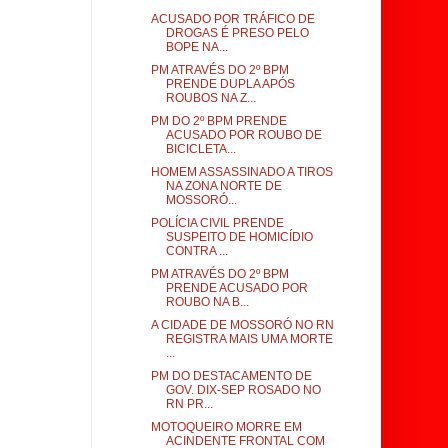
ACUSADO POR TRÁFICO DE
DROGAS É PRESO PELO
BOPE NA...
PM ATRAVÉS DO 2º BPM
PRENDE DUPLA APÓS
ROUBOS NA Z...
PM DO 2º BPM PRENDE
ACUSADO POR ROUBO DE
BICICLETA...
HOMEM ASSASSINADO A TIROS
NA ZONA NORTE DE
MOSSORÓ...
POLÍCIA CIVIL PRENDE
SUSPEITO DE HOMICÍDIO
CONTRA ...
PM ATRAVÉS DO 2º BPM
PRENDE ACUSADO POR
ROUBO NA B...
A CIDADE DE MOSSORÓ NO RN
REGISTRA MAIS UMA MORTE
...
PM DO DESTACAMENTO DE
GOV. DIX-SEP ROSADO NO
RN PR...
MOTOQUEIRO MORRE EM
ACINDENTE FRONTAL COM