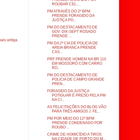
ROUBAR CEL...
PM ATRAVÉS DO 2º BPM
PRENDE FORAGIDO DA
JUSTIÇA PO...
PM DO DESTACAMENTO DE
GOV. DIX-SEPT ROSADO
PRENDE ...
ais antiga
PM DA 2ª CIA DE POLICIA DE
AREIA BRANCA PRENDE
CAS...
PRF PRENDE HOMEM NA BR 110
EM MOSSORÓ COM CARRO
RO...
PM DO DESTACAMENTO DE
POLICIA DE CAMPO GRANDE
PREN...
FORAGIDO DA JUSTIÇA
POTIGUAR É PRESO PELA PM
NA CI...
AS FELICITAÇÕES DO BLOG VÃO
PARA TRÊS AMIGOS J. FE...
PM POR MEIO DO 12º BPM
PRENDE CONDENADO POR
ROUBO ...
CRIME DE HOMICÍDIO A TIROS
NA CIDADE DE PORTO DO M...