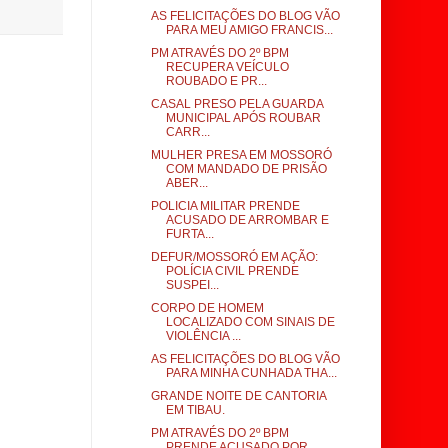
AS FELICITAÇÕES DO BLOG VÃO
PARA MEU AMIGO FRANCIS...
PM ATRAVÉS DO 2º BPM
RECUPERA VEÍCULO
ROUBADO E PR...
CASAL PRESO PELA GUARDA
MUNICIPAL APÓS ROUBAR
CARR...
MULHER PRESA EM MOSSORÓ
COM MANDADO DE PRISÃO
ABER...
POLICIA MILITAR PRENDE
ACUSADO DE ARROMBAR E
FURTA...
DEFUR/MOSSORÓ EM AÇÃO:
POLÍCIA CIVIL PRENDE
SUSPEI...
CORPO DE HOMEM
LOCALIZADO COM SINAIS DE
VIOLÊNCIA ...
AS FELICITAÇÕES DO BLOG VÃO
PARA MINHA CUNHADA THA...
GRANDE NOITE DE CANTORIA
EM TIBAU.
PM ATRAVÉS DO 2º BPM
PRENDE ACUSADO POR