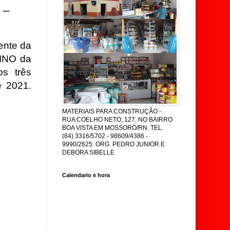
 –
ente da
INO da
s três
e 2021.
MATERIAIS PARA CONSTRUÇÃO -
RUA COELHO NETO, 127, NO BAIRRO
BOA VISTA EM MOSSORÓ/RN. TEL.
(84) 3316/5702 - 98609/4386 -
9990/2625. ORG. PEDRO JUNIOR E
DEBORA SIBELLE
Calendario e hora