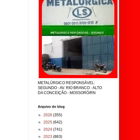
METALÚRGICO RESPONSÁVEL:
SEGUNDO - AV. RIO BRANCO - ALTO
DA CONCEIÇÃO - MOSSORÓ/RN
Arquivo do blog
►
2026
(355)
►
2025
(642)
►
2024
(741)
►
2023
(863)