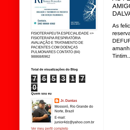
AMIG
DALVA
As fel
reser
FISIOTERAPEUTA ESPECIALIDADE =>
FISIOTERAPIA RESPIRATÓRIA
DEFUR
AVALIAÇÃO E TRATAMENTO DE
amanhe
PACIENTES COM DOENÇAS
PULMONARES CONTATO (84)
Tintim..
98868/6962
Total de visualizações do Blog
7
6
5
3
1
7
0
Quem sou eu
Jr. Dantas
Mossoró, Rio Grande do
Norte, Brazil
E-mail:
junior4dz@yahoo.com.br
Ver meu perfil completo