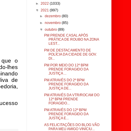
►
2022
(1033)
▼
2021
(997)
►
dezembro
(80)
►
novembro
(85)
▼
outubro
(89)
PM PRENDE CASAL APÓS
PRÁTICA DE ROUBO NA ZONA
LEST...
PM DE DESTACAMENTO DE
POLÍCIA DA CIDADE DE GOV.
DI...
 que o
PM POR MEIO DO 12º BPM
o-lhes
PRENDE FORAGIDO DA
minando
JUSTIÇA ...
iva de
PM ATRAVÉS DO 2º BPM
PRENDE FORAGIDO DA
doria,
JUSTIÇA DE...
PM ATRAVÉS DA VTR/ROCAM DO
12º BPM PRENDE
ucesso
FORAGIDO...
PM ATRAVÉS DO 12º BPM
PRENDE FORAGIDO DA
JUSTIÇA E...
AS FELICITAÇÕES DO BLOG VÃO
PARA MEU AMIGO VINÍCIU...