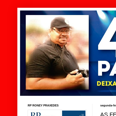
RP RONEY PRAXEDES
segunda-fei
AS F