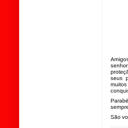
Amigo
senho
proteç
seus 
muito
conquis
Parab
sempr
São vo