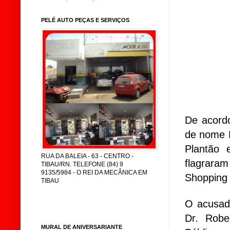
PELÉ AUTO PEÇAS E SERVIÇOS
De acord
de nome F
Plantão 
RUA DA BALEIA - 63 - CENTRO -
flagraram
TIBAU/RN. TELEFONE (84) 9
9135/5984 - O REI DA MECÂNICA EM
Shopping 
TIBAU
O acusado
Dr. Robe
MURAL DE ANIVERSARIANTE