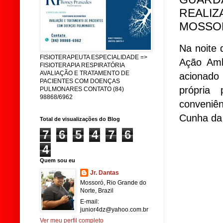
REALIZ
MOSSO
Na noite 
FISIOTERAPEUTA ESPECIALIDADE =>
Ação Amb
FISIOTERAPIA RESPIRATÓRIA
AVALIAÇÃO E TRATAMENTO DE
acionado 
PACIENTES COM DOENÇAS
própria
PULMONARES CONTATO (84)
98868/6962
conveniên
Cunha da
Total de visualizações do Blog
7
6
5
4
7
6
4
Quem sou eu
Jr. Dantas
Mossoró, Rio Grande do
Norte, Brazil
E-mail:
junior4dz@yahoo.com.br
Ver meu perfil completo