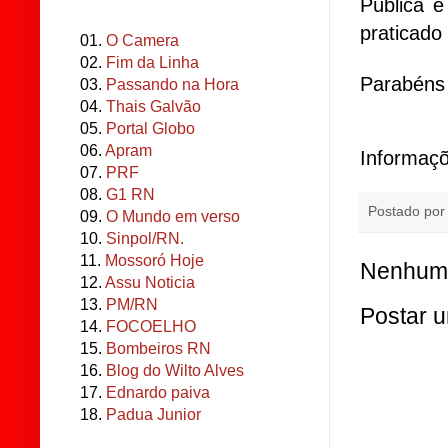
Pública e
praticado
01.
O Camera
02.
Fim da Linha
Parabéns
03.
Passando na Hora
04.
Thais Galvão
05.
Portal Globo
06.
Apram
Informaç
07.
PRF
08.
G1 RN
Postado po
09.
O Mundo em verso
10.
Sinpol/RN.
11.
Mossoró Hoje
Nenhum 
12.
Assu Noticia
13.
PM/RN
Postar 
14.
FOCOELHO
15.
Bombeiros RN
16.
Blog do Wilto Alves
17.
Ednardo paiva
18.
Padua Junior