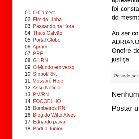
foi cons
01.
O Camera
do mesm
02.
Fim da Linha
03.
Passando na Hora
Ao ser co
04.
Thais Galvão
05.
Portal Globo
ADRIANO 
06.
Apram
Onofre d
07.
PRF
justiça.
08.
G1 RN
09.
O Mundo em verso
10.
Sinpol/RN.
Postado po
11.
Mossoró Hoje
12.
Assu Noticia
Nenhum 
13.
PM/RN
14.
FOCOELHO
Postar 
15.
Bombeiros RN
16.
Blog do Wilto Alves
17.
Ednardo paiva
18.
Padua Junior