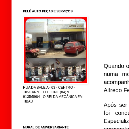
PELÉ AUTO PEÇAS E SERVIÇOS
Quando o 
numa mot
acompan
RUA DA BALEIA - 63 - CENTRO -
Alfredo F
TIBAU/RN. TELEFONE (84) 9
9135/5984 - O REI DA MECÂNICA EM
TIBAU
Após se
foi cond
Especial
MURAL DE ANIVERSARIANTE
apresentad