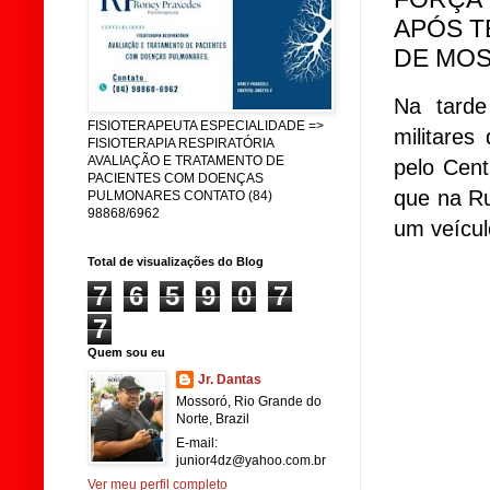
APÓS T
DE MOS
Na tarde
FISIOTERAPEUTA ESPECIALIDADE =>
militare
FISIOTERAPIA RESPIRATÓRIA
AVALIAÇÃO E TRATAMENTO DE
pelo Cen
PACIENTES COM DOENÇAS
que na R
PULMONARES CONTATO (84)
98868/6962
um veícul
Total de visualizações do Blog
7
6
5
9
0
7
7
Quem sou eu
Jr. Dantas
Mossoró, Rio Grande do
Norte, Brazil
E-mail:
junior4dz@yahoo.com.br
Ver meu perfil completo