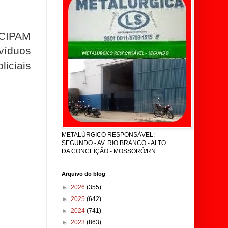
 CIPAM
víduos
iciais
METALÚRGICO RESPONSÁVEL:
SEGUNDO - AV. RIO BRANCO - ALTO
DA CONCEIÇÃO - MOSSORÓ/RN
Arquivo do blog
►
2026
(355)
►
2025
(642)
►
2024
(741)
►
2023
(863)