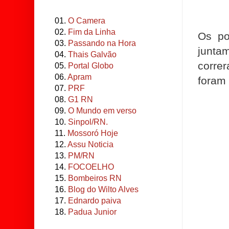
01.
O Camera
02.
Fim da Linha
Os po
03.
Passando na Hora
junta
04.
Thais Galvão
corre
05.
Portal Globo
06.
Apram
foram 
07.
PRF
08.
G1 RN
09.
O Mundo em verso
10.
Sinpol/RN.
11.
Mossoró Hoje
12.
Assu Noticia
13.
PM/RN
14.
FOCOELHO
15.
Bombeiros RN
16.
Blog do Wilto Alves
17.
Ednardo paiva
18.
Padua Junior