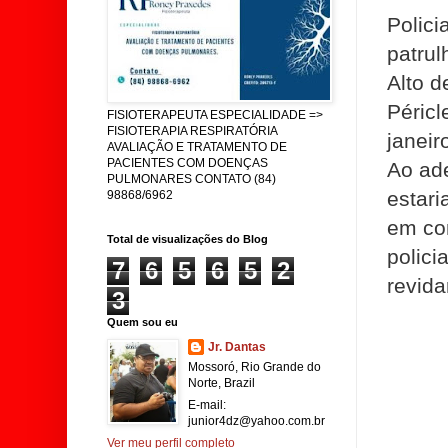
Polic
patrul
Alto 
Péricl
FISIOTERAPEUTA ESPECIALIDADE =>
FISIOTERAPIA RESPIRATÓRIA
janeir
AVALIAÇÃO E TRATAMENTO DE
PACIENTES COM DOENÇAS
Ao ad
PULMONARES CONTATO (84)
estar
98868/6962
em co
Total de visualizações do Blog
polici
7
6
5
6
5
2
revida
3
Quem sou eu
Jr. Dantas
Mossoró, Rio Grande do
Norte, Brazil
E-mail:
junior4dz@yahoo.com.br
Ver meu perfil completo