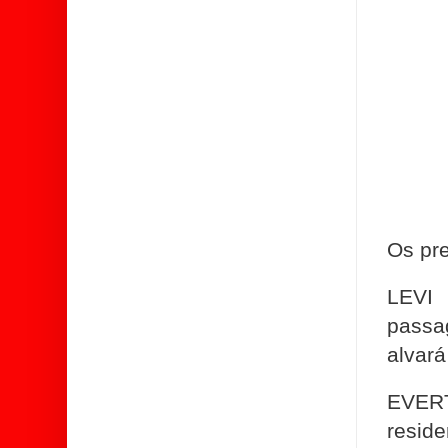
Os pr
LEVI 
passa
alvará
EVERT
reside