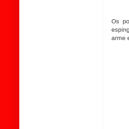
Os po
espin
arme e