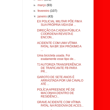
►
março
(93)
►
fevereiro
(107)
▼
janeiro
(43)
EX POLICIAL MILITAR PÕE FIM A
SUA PRÓPRIA VIDA EM ...
DIREÇÃO DA CADEIA PÚBLICA
COORDENA REVISTA E
ENCON...
ACIDENTE COM UMA VÍTIMA
FATAL NA BR 304 PRÓXIMO A
...
Uma bicicleta usada. Foi
exatamente esse tipo de...
TJ AUTORIZA TRANSFERÊNCIA
DE TRAFICANTE FB PARA
PR...
GAROTO DE SETE ANOS É
ARRASTADA POR UM CAVALO
ATÉ ...
POLÍCIA APREENDE PÉ DE
MACONHA DENTRO DE
RESIDÊNCI...
GRAVE ACIDENTE COM VÍTIMA
FATAL NA RODOVIA DE ACES...