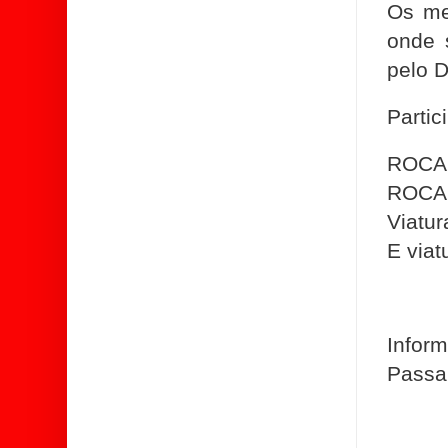
Os me
onde 
pelo D
Parti
ROCAM
ROCAM
Viatur
E viat
Inform
Passa