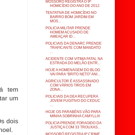
MOSSORÓ REGISTRA O 9º
HOMICÍDIO DO ANO DE 2012.
TENTATIVA DE HOMICÍDIO NO
BAIRRO BOM JARDIM EM
MOS...
POLICIA MILITAR PRENDE
HOMEM ACUSADO DE
AMEAÇAR ID...
POLICIAIS DA DENARC PRENDE
TRAFICANTE COM MANDATO
...
ACIDENTE COM VITIMA FATAL NA
ESTRADA DO MELÃO ENTR...
HOJE A HOMENAGEM DO BLOG
VAI PARA “BRITO NETO” ANI...
AGRICULTOR É ASSASSINADO
COM VÁRIOS TIROS EM
já tem
ZONA...
POLICIAIS DA DEA RECUPERA
tar um
JOVEM FUGITIVO DO CEDUC
...
HOJE OS PARABÉNS VÃO PARA
MINHA SOBRINHA CAMYLLA!
s dois
POLICIA PRENDE FORAGIDO DA
JUSTIÇA COM 33 TROUXAS...
noel.
MOSSORÓ REGISTRA 8º CRIME