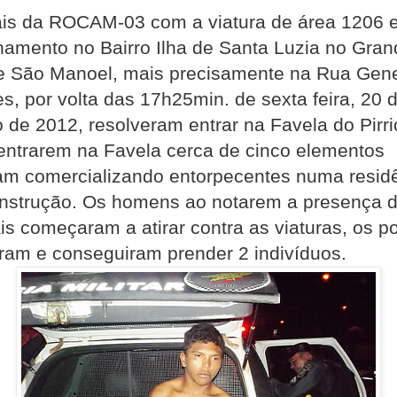
iais da ROCAM-03 com a viatura de área 1206
hamento no Bairro Ilha de Santa Luzia no Gra
de São Manoel, mais precisamente na Rua Gene
es, por volta das 17h25min. de sexta feira, 20 
o de 2012, resolveram entrar na Favela do Pirric
entrarem na Favela cerca de cinco elementos
iam comercializando entorpecentes numa resid
nstrução. Os homens ao notarem a presença 
ais começaram a atirar contra as viaturas, os po
ram e conseguiram prender 2 indivíduos.