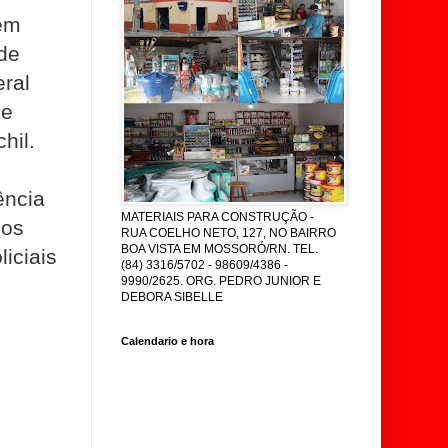
 em
nde
ral
de
hil.
ência
MATERIAIS PARA CONSTRUÇÃO -
dos
RUA COELHO NETO, 127, NO BAIRRO
BOA VISTA EM MOSSORÓ/RN. TEL.
liciais
(84) 3316/5702 - 98609/4386 -
9990/2625. ORG. PEDRO JUNIOR E
DEBORA SIBELLE
Calendario e hora