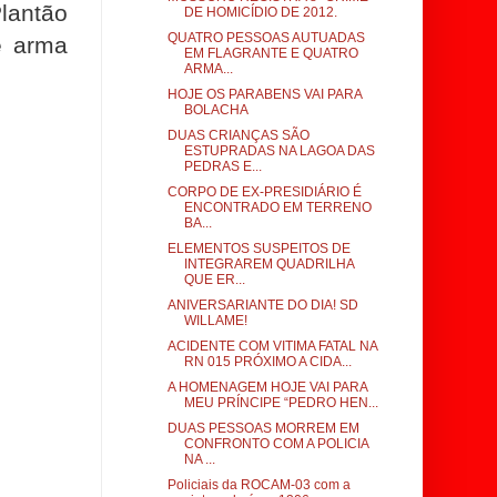
lantão
DE HOMICÍDIO DE 2012.
QUATRO PESSOAS AUTUADAS
e arma
EM FLAGRANTE E QUATRO
ARMA...
HOJE OS PARABENS VAI PARA
BOLACHA
DUAS CRIANÇAS SÃO
ESTUPRADAS NA LAGOA DAS
PEDRAS E...
CORPO DE EX-PRESIDIÁRIO É
ENCONTRADO EM TERRENO
BA...
ELEMENTOS SUSPEITOS DE
INTEGRAREM QUADRILHA
QUE ER...
ANIVERSARIANTE DO DIA! SD
WILLAME!
ACIDENTE COM VITIMA FATAL NA
RN 015 PRÓXIMO A CIDA...
A HOMENAGEM HOJE VAI PARA
MEU PRÍNCIPE “PEDRO HEN...
DUAS PESSOAS MORREM EM
CONFRONTO COM A POLICIA
NA ...
Policiais da ROCAM-03 com a