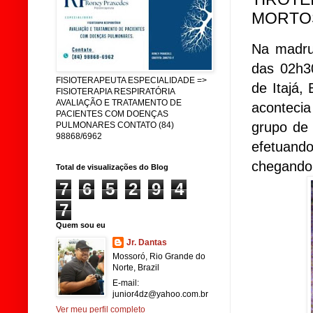
MORTOS
Na madru
das 02h30
FISIOTERAPEUTA ESPECIALIDADE =>
de Itajá,
FISIOTERAPIA RESPIRATÓRIA
AVALIAÇÃO E TRATAMENTO DE
aconteci
PACIENTES COM DOENÇAS
grupo de
PULMONARES CONTATO (84)
98868/6962
efetuand
chegando a
Total de visualizações do Blog
7
6
5
2
9
4
7
Quem sou eu
Jr. Dantas
Mossoró, Rio Grande do
Norte, Brazil
E-mail:
junior4dz@yahoo.com.br
Ver meu perfil completo