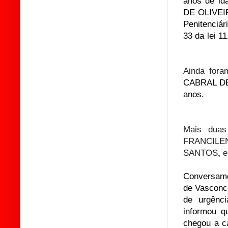
anos de id
DE OLIVEI
Penitenciár
33 da lei 
Ainda foram
CABRAL D
anos.
Mais duas
FRANCIL
SANTOS
,
e
Conversamos
de Vasconc
de urgênc
informou q
chegou a ca