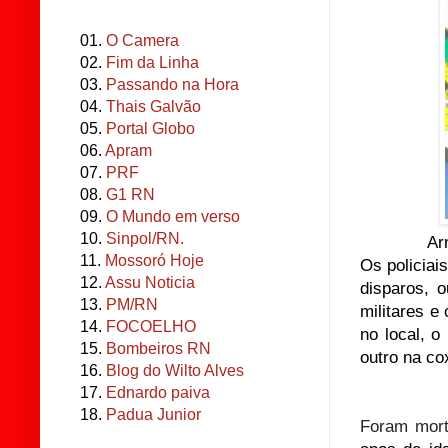
01.
O Camera
02.
Fim da Linha
03.
Passando na Hora
04.
Thais Galvão
05.
Portal Globo
06.
Apram
07.
PRF
08.
G1 RN
09.
O Mundo em verso
10.
Sinpol/RN.
Ar
11.
Mossoró Hoje
Os policia
12.
Assu Noticia
disparos, o
13.
PM/RN
militares e
14.
FOCOELHO
no local, o
15.
Bombeiros RN
outro na co
16.
Blog do Wilto Alves
17.
Ednardo paiva
18.
Padua Junior
Foram morto