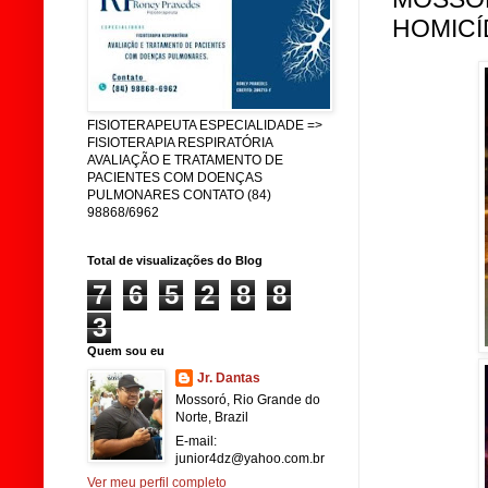
HOMICÍD
FISIOTERAPEUTA ESPECIALIDADE =>
FISIOTERAPIA RESPIRATÓRIA
AVALIAÇÃO E TRATAMENTO DE
PACIENTES COM DOENÇAS
PULMONARES CONTATO (84)
98868/6962
Total de visualizações do Blog
7
6
5
2
8
8
3
Quem sou eu
Jr. Dantas
Mossoró, Rio Grande do
Norte, Brazil
E-mail:
junior4dz@yahoo.com.br
Ver meu perfil completo