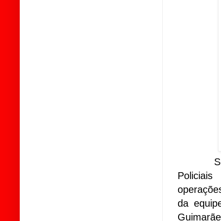
S
Policiai
operaçõe
da equip
Guimarães