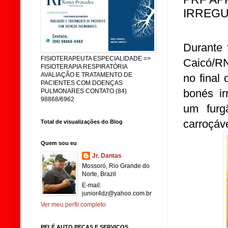
IRREGU
Durante 
FISIOTERAPEUTA ESPECIALIDADE =>
Caicó/RN
FISIOTERAPIA RESPIRATÓRIA
AVALIAÇÃO E TRATAMENTO DE
no final 
PACIENTES COM DOENÇAS
bonés ir
PULMONARES CONTATO (84)
98868/6962
um furg
carroçáv
Total de visualizações do Blog
Quem sou eu
Jr. Dantas
Mossoró, Rio Grande do
Norte, Brazil
E-mail:
junior4dz@yahoo.com.br
Ver meu perfil completo
PELÉ AUTO PEÇAS E SERVIÇOS