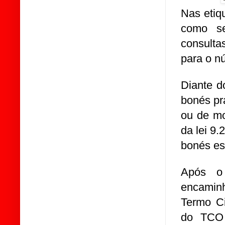
Nas etiq
como se
consulta
para o n
Diante d
bonés pr
ou de mod
da lei 9.
bonés es
Após o 
encamin
Termo Ci
do TCO 