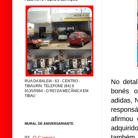
No detal
RUA DA BALEIA - 63 - CENTRO -
TIBAU/RN. TELEFONE (84) 9
bonés o
9135/5984 - O REI DA MECÂNICA EM
TIBAU
adidas, N
respons
afirmou 
MURAL DE ANIVERSARIANTE
adquirid
também 
01.
O Camera