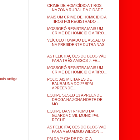
CRIME DE HOMICÍDIO A TIROS
NA ZONA RURAL DA CIDADE...
MAIS UM CRIME DE HOMICÍDIO A
TIROS FOI REGISTRADO ...
MOSSORÓ REGISTRA MAIS UM
CRIME DE HOMICÍDIO A TIRO...
VEÍCULO TOMADO DE ASSALTO
NA PRESIDENTE DUTRA NAS
...
AS FELICITAÇÕES DO BLOG VÃO
PARA TRÊS AMIGOS J. FE...
MOSSORÓ REGISTRA MAIS UM
CRIME DE HOMICÍDIO A TIRO...
ais antiga
POLICIAIS MILITARES DE
BAURAUNA DO 2º BPM
APREENDE...
EQUIPE SESED 13 APREENDE
DROGA NA ZONA NORTE DE
MO...
EQUIPE DA VTR/ROMU DA
GUARDA CIVIL MUNICIPAL
RECUP...
AS FELICITAÇÕES DO BLOG VÃO
PARA MEU AMIGO WILSON ...
PM DA 2ª CIA DE POLICIA