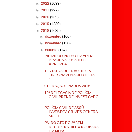
►
2022
(1033)
►
2021
(997)
►
2020
(939)
►
2019
(1289)
▼
2018
(1635)
►
dezembro
(106)
►
novembro
(130)
▼
outubro
(114)
INDIVÍDUO PRESO EM AREIA
BRANCA ACUSADO DE
ARROMBA...
TENTATIVA DE HOMICÍDIO A
TIROS NA ZONA NORTE DA
CI...
OPERAÇÃO FINADOS 2018.
10ª DELEGACIA DE POLÍCIA
CIVIL PRENDE INVESTIGADO
...
POLÍCIA CIVIL DE ASSÚ
INVESTIGA CRIMES CONTRA
MULH...
PM DO GTO DO 2º BPM
RECUPERA HILUX ROUBADA
EM MOSS...