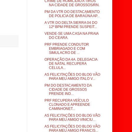
CRIME DE HOMICÍDIO A TIROS
NA CIDADE DE GROSSOS/RN.
PM DA VTR DO DESTACAMENTO
DE POLICIA DE BARAÚNA AP...
A VTR DO DELTA SIERRA 04 DO
12º BPM PRENDE SUSPEIT...
VENDE-SE UMA CASA NA PRAIA
DO CEARA.
PRF PRENDE CONDUTOR
EMBRIAGADO E COM
SIMULACRO DE ...
OPERAÇÃO DA 4A. DELEGACIA
DE NATAL RECUPERA
CELULA...
AS FELICITAÇÕES DO BLOG VÃO
PARA MEU AMIGO ITALO V...
PM DO DESTACAMENTO DA
CIDADE DE GROSSOS
PRENDE IND...
PRF RECUPERA VEÍCULO
CLONADO E APREENDE
CAMINHONET...
AS FELICITAÇÕES DO BLOG VÃO
PARA MEU AMIGO VINICIU...
AS FELICITAÇÕES DO BLOG VÃO
PARA MEU AMIGO FRANCIS...