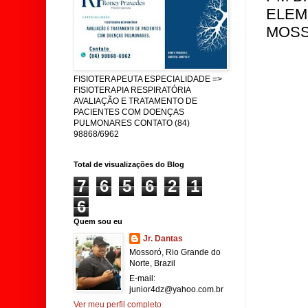
ELEM
MOSS
FISIOTERAPEUTA ESPECIALIDADE =>
FISIOTERAPIA RESPIRATÓRIA
AVALIAÇÃO E TRATAMENTO DE
PACIENTES COM DOENÇAS
PULMONARES CONTATO (84)
98868/6962
Total de visualizações do Blog
7
6
5
6
2
1
6
Quem sou eu
Jr. Dantas
Mossoró, Rio Grande do
Norte, Brazil
E-mail:
junior4dz@yahoo.com.br
Ver meu perfil completo