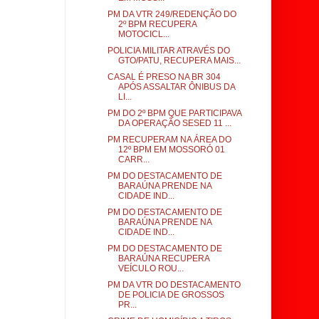
PM DA VTR 249/REDENÇÃO DO
2º BPM RECUPERA
MOTOCICL...
POLICIA MILITAR ATRAVÉS DO
GTO/PATU, RECUPERA MAIS...
CASAL É PRESO NA BR 304
APÓS ASSALTAR ÔNIBUS DA
LI...
PM DO 2º BPM QUE PARTICIPAVA
DA OPERAÇÃO SESED 11 ...
PM RECUPERAM NA ÁREA DO
12º BPM EM MOSSORÓ 01
CARR...
PM DO DESTACAMENTO DE
BARAÚNA PRENDE NA
CIDADE IND...
PM DO DESTACAMENTO DE
BARAÚNA PRENDE NA
CIDADE IND...
PM DO DESTACAMENTO DE
BARAÚNA RECUPERA
VEÍCULO ROU...
PM DA VTR DO DESTACAMENTO
DE POLICIA DE GROSSOS
PR...