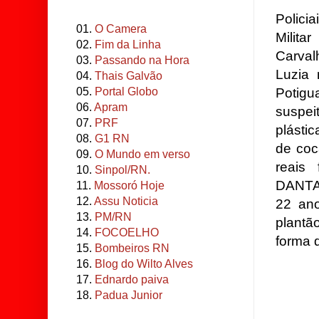
Polici
01.
O Camera
Milit
02.
Fim da Linha
Carval
03.
Passando na Hora
Luzia
04.
Thais Galvão
Potigu
05.
Portal Globo
06.
Apram
suspe
07.
PRF
plásti
08.
G1 RN
de coc
09.
O Mundo em verso
reais
10.
Sinpol/RN.
DANTA
11.
Mossoró Hoje
12.
Assu Noticia
22 ano
13.
PM/RN
plantã
14.
FOCOELHO
forma d
15.
Bombeiros RN
16.
Blog do Wilto Alves
17.
Ednardo paiva
18.
Padua Junior