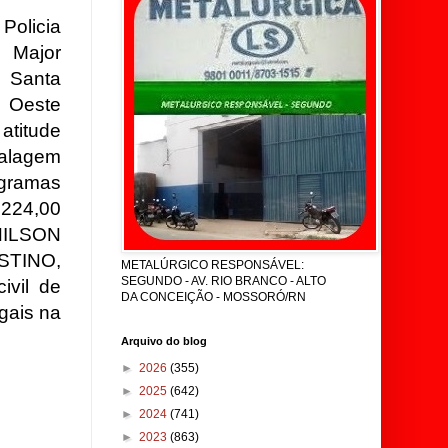
Policia
 Major
e Santa
 Oeste
atitude
alagem
 gramas
 224,00
NILSON
STINO,
METALÚRGICO RESPONSÁVEL:
SEGUNDO - AV. RIO BRANCO - ALTO
ivil de
DA CONCEIÇÃO - MOSSORÓ/RN
gais na
Arquivo do blog
►
2026
(355)
►
2025
(642)
►
2024
(741)
►
2023
(863)