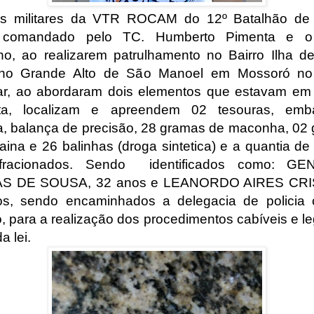
ais militares da VTR ROCAM do 12º Batalhão de 
ar comandado pelo TC. Humberto Pimenta e o
ho, ao realizarem patrulhamento no Bairro Ilha d
 no Grande Alto de São Manoel em Mossoró no
ar, ao abordaram dois elementos que estavam em 
ita, localizam e apreendem 02 tesouras, emb
ca, balança de precisão, 28 gramas de maconha, 02
aina e 26 balinhas (droga sintetica) e a quantia de
 fracionados. Sendo identificados como: GE
S DE SOUSA, 32 anos e LEANORDO AIRES CRI
s, sendo encaminhados a delegacia de policia c
o, para a realização dos procedimentos cabíveis e le
a lei.