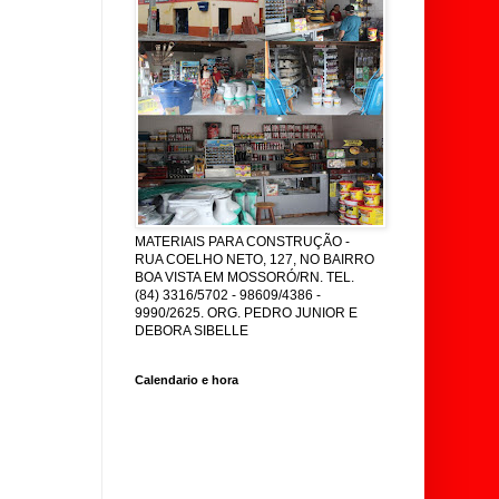
MATERIAIS PARA CONSTRUÇÃO -
RUA COELHO NETO, 127, NO BAIRRO
BOA VISTA EM MOSSORÓ/RN. TEL.
(84) 3316/5702 - 98609/4386 -
9990/2625. ORG. PEDRO JUNIOR E
DEBORA SIBELLE
Calendario e hora