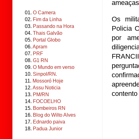
ameaças, 
01.
O Camera
Os mili
02.
Fim da Linha
03.
Passando na Hora
Policia 
04.
Thais Galvão
por am
05.
Portal Globo
diligen
06.
Apram
07.
PRF
FRANCII
08.
G1 RN
pergunt
09.
O Mundo em verso
confirm
10.
Sinpol/RN.
11.
Mossoró Hoje
apreende
12.
Assu Noticia
contento
13.
PM/RN
14.
FOCOELHO
15.
Bombeiros RN
16.
Blog do Wilto Alves
17.
Ednardo paiva
18.
Padua Junior