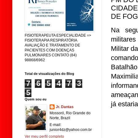
CIDADE
DE FOG
Na segu
FISIOTERAPEUTA ESPECIALIDADE =>
militare
FISIOTERAPIA RESPIRATÓRIA
AVALIAÇÃO E TRATAMENTO DE
Militar 
PACIENTES COM DOENÇAS
PULMONARES CONTATO (84)
comando
98868/6962
Batalhão
Total de visualizações do Blog
Maximili
7
6
5
4
7
3
inform
5
ameaçand
Quem sou eu
já estar
Jr. Dantas
Mossoró, Rio Grande do
Norte, Brazil
E-mail:
junior4dz@yahoo.com.br
Ver meu perfil completo