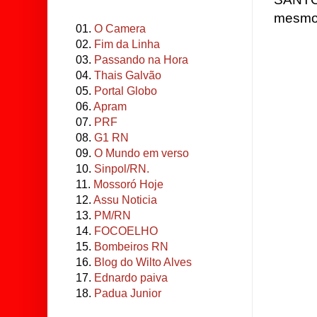
mesmo
01.
O Camera
02.
Fim da Linha
03.
Passando na Hora
04.
Thais Galvão
05.
Portal Globo
06.
Apram
07.
PRF
08.
G1 RN
09.
O Mundo em verso
10.
Sinpol/RN.
11.
Mossoró Hoje
12.
Assu Noticia
13.
PM/RN
14.
FOCOELHO
15.
Bombeiros RN
16.
Blog do Wilto Alves
17.
Ednardo paiva
18.
Padua Junior