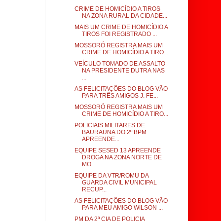
CRIME DE HOMICÍDIO A TIROS
NA ZONA RURAL DA CIDADE...
MAIS UM CRIME DE HOMICÍDIO A
TIROS FOI REGISTRADO ...
MOSSORÓ REGISTRA MAIS UM
CRIME DE HOMICÍDIO A TIRO...
VEÍCULO TOMADO DE ASSALTO
NA PRESIDENTE DUTRA NAS
...
AS FELICITAÇÕES DO BLOG VÃO
PARA TRÊS AMIGOS J. FE...
MOSSORÓ REGISTRA MAIS UM
CRIME DE HOMICÍDIO A TIRO...
POLICIAIS MILITARES DE
BAURAUNA DO 2º BPM
APREENDE...
EQUIPE SESED 13 APREENDE
DROGA NA ZONA NORTE DE
MO...
EQUIPE DA VTR/ROMU DA
GUARDA CIVIL MUNICIPAL
RECUP...
AS FELICITAÇÕES DO BLOG VÃO
PARA MEU AMIGO WILSON ...
PM DA 2ª CIA DE POLICIA