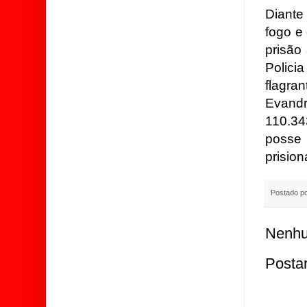
Diante
fogo e
prisão
Polici
flagra
Evandr
110.343
posse
prision
Postado p
Nenhu
Posta