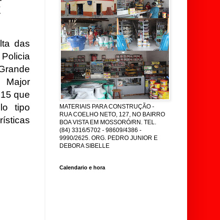
E
lta das
Policia
 Grande
 Major
015 que
lo tipo
MATERIAIS PARA CONSTRUÇÃO -
RUA COELHO NETO, 127, NO BAIRRO
ísticas
BOA VISTA EM MOSSORÓ/RN. TEL.
(84) 3316/5702 - 98609/4386 -
9990/2625. ORG. PEDRO JUNIOR E
DEBORA SIBELLE
Calendario e hora