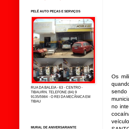
PELÉ AUTO PEÇAS E SERVIÇOS
Os mil
quand
RUA DA BALEIA - 63 - CENTRO -
sendo 
TIBAU/RN. TELEFONE (84) 9
9135/5984 - O REI DA MECÂNICA EM
munici
TIBAU
no int
cocaín
veícu
MURAL DE ANIVERSARIANTE
SANTOS