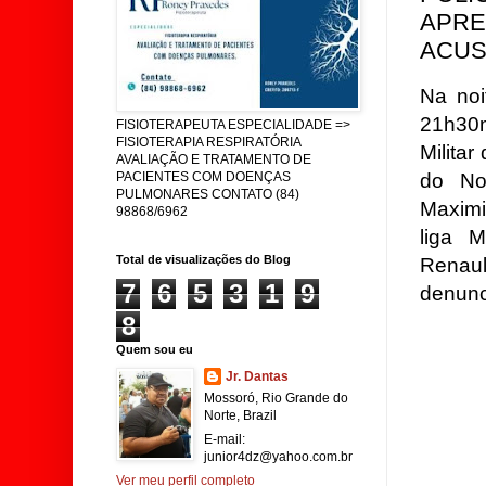
APRE
ACUS
Na noi
21h30m
FISIOTERAPEUTA ESPECIALIDADE =>
FISIOTERAPIA RESPIRATÓRIA
Milita
AVALIAÇÃO E TRATAMENTO DE
do No
PACIENTES COM DOENÇAS
PULMONARES CONTATO (84)
Maximi
98868/6962
liga M
Total de visualizações do Blog
Renaul
7
6
5
3
1
9
denunc
8
Quem sou eu
Jr. Dantas
Mossoró, Rio Grande do
Norte, Brazil
E-mail:
junior4dz@yahoo.com.br
Ver meu perfil completo