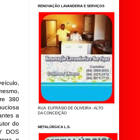
RENOVAÇÃO LAVANDERIA E SERVIÇOS
eículo,
mesmo,
bre 380
nuciosa
RUA: EUFRÁSIO DE OLIVEIRA - ALTO
DA CONCEIÇÃO
antes a
utor do
METALÚRGICA L.S.
CY DOS
roga, o