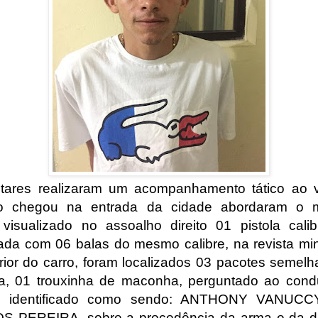
itares realizaram um acompanhamento tático ao v
o chegou na entrada da cidade abordaram o 
visualizado no assoalho direito 01 pistola cali
ada com 06 balas do mesmo calibre, na revista mi
erior do carro, foram localizados 03 pacotes semelh
a, 01 trouxinha de maconha, perguntado ao cond
lo identificado como sendo: ANTHONY VANUC
 PEREIRA, sobre a procedência da arma e da d