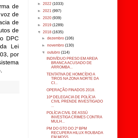
►
2022
(1033)
arma de
►
2021
(997)
 voz de
►
2020
(939)
acia de
►
2019
(1289)
utos de
▼
2018
(1635)
elo DPC
►
dezembro
(106)
 da Lei
►
novembro
(130)
▼
outubro
(114)
/03, por
INDIVÍDUO PRESO EM AREIA
istema
BRANCA ACUSADO DE
ARROMBA...
.
TENTATIVA DE HOMICÍDIO A
TIROS NA ZONA NORTE DA
CI...
OPERAÇÃO FINADOS 2018.
10ª DELEGACIA DE POLÍCIA
CIVIL PRENDE INVESTIGADO
...
POLÍCIA CIVIL DE ASSÚ
INVESTIGA CRIMES CONTRA
MULH...
PM DO GTO DO 2º BPM
RECUPERA HILUX ROUBADA
EM MOSS...