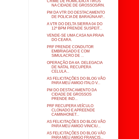
CRIME DE HOMICÍDIO A TIROS
NA CIDADE DE GROSSOS/RN.
PM DA VTR DO DESTACAMENTO
DE POLICIA DE BARAÚNA AP...
A VTR DO DELTA SIERRA 04 DO
12º BPM PRENDE SUSPEIT...
VENDE-SE UMA CASA NA PRAIA
DO CEARA.
PRF PRENDE CONDUTOR
EMBRIAGADO E COM
SIMULACRO DE ...
OPERAÇÃO DA 4A. DELEGACIA
DE NATAL RECUPERA
CELULA...
AS FELICITAÇÕES DO BLOG VÃO
PARA MEU AMIGO ITALO V...
PM DO DESTACAMENTO DA
CIDADE DE GROSSOS
PRENDE IND...
PRF RECUPERA VEÍCULO
CLONADO E APREENDE
CAMINHONET...
AS FELICITAÇÕES DO BLOG VÃO
PARA MEU AMIGO VINICIU...
AS FELICITAÇÕES DO BLOG VÃO
PARA MEU AMIGO FRANCIS...