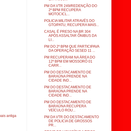
PM DA VTR 249/REDENÇÃO DO
2º BPM RECUPERA
MOTOCICL...
POLICIA MILITAR ATRAVÉS DO
GTO/PATU, RECUPERA MAIS...
CASAL É PRESO NA BR 304
APÓS ASSALTAR ÔNIBUS DA
LI...
PM DO 2º BPM QUE PARTICIPAVA
DA OPERAÇÃO SESED 11 ...
PM RECUPERAM NA ÁREA DO
12º BPM EM MOSSORÓ 01
CARR...
PM DO DESTACAMENTO DE
BARAÚNA PRENDE NA
CIDADE IND...
PM DO DESTACAMENTO DE
BARAÚNA PRENDE NA
CIDADE IND...
PM DO DESTACAMENTO DE
BARAÚNA RECUPERA
VEÍCULO ROU...
ais antiga
PM DA VTR DO DESTACAMENTO
DE POLICIA DE GROSSOS
PR...