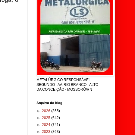
METALÚRGICO RESPONSÁVEL:
SEGUNDO - AV. RIO BRANCO - ALTO
DA CONCEIÇÃO - MOSSORÓ/RN
Arquivo do blog
►
2026
(355)
►
2025
(642)
►
2024
(741)
►
2023
(863)