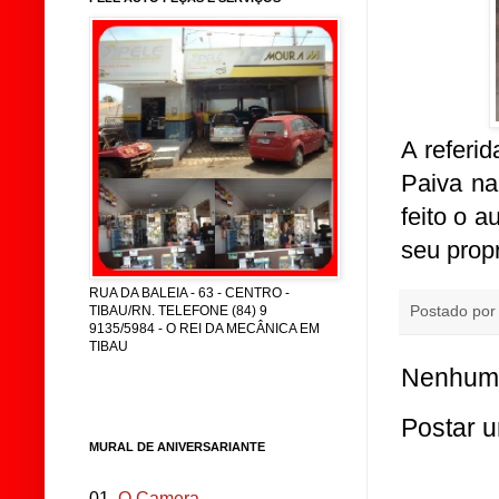
A referi
Paiva na
feito o 
seu propr
RUA DA BALEIA - 63 - CENTRO -
Postado po
TIBAU/RN. TELEFONE (84) 9
9135/5984 - O REI DA MECÂNICA EM
TIBAU
Nenhum 
Postar 
MURAL DE ANIVERSARIANTE
01.
O Camera