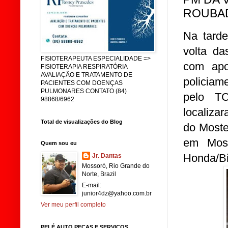
ROUBA
Na tarde
volta da
FISIOTERAPEUTA ESPECIALIDADE =>
com apo
FISIOTERAPIA RESPIRATÓRIA
AVALIAÇÃO E TRATAMENTO DE
policiam
PACIENTES COM DOENÇAS
PULMONARES CONTATO (84)
pelo T
98868/6962
localiza
Total de visualizações do Blog
do Moste
em Moss
Quem sou eu
Honda/Bi
Jr. Dantas
Mossoró, Rio Grande do
Norte, Brazil
E-mail:
junior4dz@yahoo.com.br
Ver meu perfil completo
PELÉ AUTO PEÇAS E SERVIÇOS