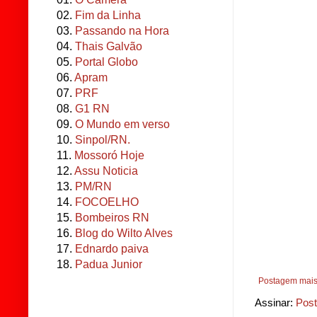
02.
Fim da Linha
03.
Passando na Hora
04.
Thais Galvão
05.
Portal Globo
06.
Apram
07.
PRF
08.
G1 RN
09.
O Mundo em verso
10.
Sinpol/RN.
11.
Mossoró Hoje
12.
Assu Noticia
13.
PM/RN
14.
FOCOELHO
15.
Bombeiros RN
16.
Blog do Wilto Alves
17.
Ednardo paiva
18.
Padua Junior
Postagem mais
Assinar:
Post