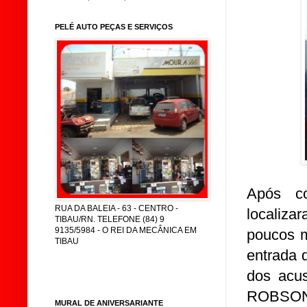
PELÉ AUTO PEÇAS E SERVIÇOS
Após co
RUA DA BALEIA - 63 - CENTRO -
localiz
TIBAU/RN. TELEFONE (84) 9
9135/5984 - O REI DA MECÂNICA EM
poucos m
TIBAU
entrada 
dos acu
ROBSON 
MURAL DE ANIVERSARIANTE