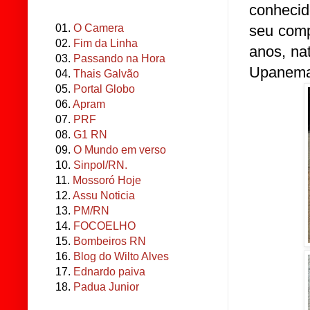
conhecid
seu com
01.
O Camera
02.
Fim da Linha
anos, na
03.
Passando na Hora
Upanema
04.
Thais Galvão
05.
Portal Globo
06.
Apram
07.
PRF
08.
G1 RN
09.
O Mundo em verso
10.
Sinpol/RN.
11.
Mossoró Hoje
12.
Assu Noticia
13.
PM/RN
14.
FOCOELHO
15.
Bombeiros RN
16.
Blog do Wilto Alves
17.
Ednardo paiva
18.
Padua Junior