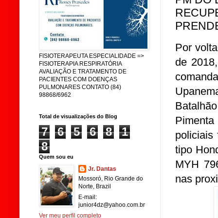
RECUPE
PRENDE
Por volt
FISIOTERAPEUTA ESPECIALIDADE =>
de 2018,
FISIOTERAPIA RESPIRATÓRIA
AVALIAÇÃO E TRATAMENTO DE
comanda
PACIENTES COM DOENÇAS
PULMONARES CONTATO (84)
Upanema
98868/6962
Batalhão
Total de visualizações do Blog
Pimenta 
7
6
5
6
8
1
policiai
8
tipo Hon
Quem sou eu
MYH 7961
Jr. Dantas
nas proxi
Mossoró, Rio Grande do
Norte, Brazil
E-mail:
junior4dz@yahoo.com.br
Ver meu perfil completo