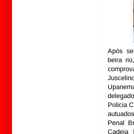
Após ser
beira ri
comprov
Jusceli
Upanema,
delegad
Policia 
autuados 
Penal Br
Cadeia 