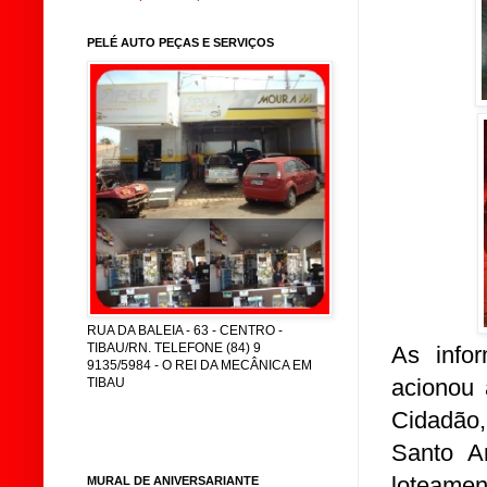
PELÉ AUTO PEÇAS E SERVIÇOS
RUA DA BALEIA - 63 - CENTRO -
TIBAU/RN. TELEFONE (84) 9
As info
9135/5984 - O REI DA MECÂNICA EM
acionou 
TIBAU
Cidadão,
Santo An
loteamen
MURAL DE ANIVERSARIANTE