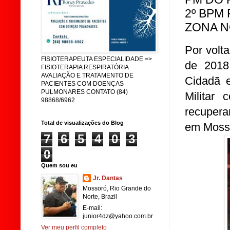
2º BPM
ZONA N
Por volta
FISIOTERAPEUTA ESPECIALIDADE =>
de 2018
FISIOTERAPIA RESPIRATÓRIA
AVALIAÇÃO E TRATAMENTO DE
Cidadã e
PACIENTES COM DOENÇAS
PULMONARES CONTATO (84)
Militar
98868/6962
recupera
Total de visualizações do Blog
em Mosso
7
6
5
4
0
3
0
Quem sou eu
Jr. Dantas
Mossoró, Rio Grande do
Norte, Brazil
E-mail:
junior4dz@yahoo.com.br
Ver meu perfil completo