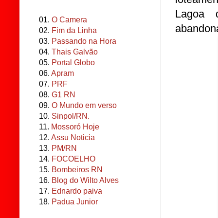
Lagoa d
01.
O Camera
abandona
02.
Fim da Linha
03.
Passando na Hora
04.
Thais Galvão
05.
Portal Globo
06.
Apram
07.
PRF
08.
G1 RN
09.
O Mundo em verso
10.
Sinpol/RN.
11.
Mossoró Hoje
12.
Assu Noticia
13.
PM/RN
14.
FOCOELHO
15.
Bombeiros RN
16.
Blog do Wilto Alves
17.
Ednardo paiva
18.
Padua Junior