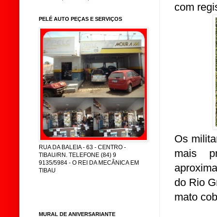
com regis
PELÉ AUTO PEÇAS E SERVIÇOS
Os milit
RUA DA BALEIA - 63 - CENTRO -
mais p
TIBAU/RN. TELEFONE (84) 9
9135/5984 - O REI DA MECÂNICA EM
aproxim
TIBAU
do Rio G
mato cob
MURAL DE ANIVERSARIANTE