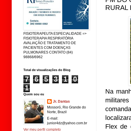
RURAL 
FISIOTERAPEUTA ESPECIALIDADE =>
FISIOTERAPIA RESPIRATÓRIA
AVALIAÇÃO E TRATAMENTO DE
PACIENTES COM DOENÇAS
PULMONARES CONTATO (84)
98868/6962
Total de visualizações do Blog
7
6
5
3
1
0
1
Na manhã
Quem sou eu
militare
Jr. Dantas
comand
Mossoró, Rio Grande do
Norte, Brazil
localiza
E-mail:
junior4dz@yahoo.com.br
Flex de 
Ver meu perfil completo