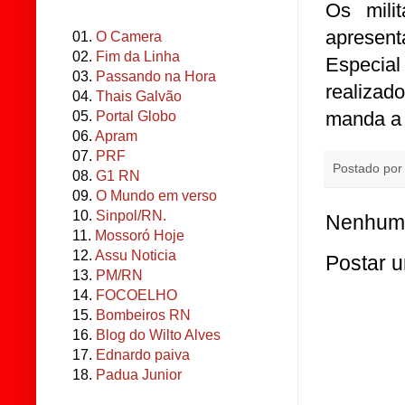
Os mili
apresen
01.
O Camera
02.
Fim da Linha
Especia
03.
Passando na Hora
realiza
04.
Thais Galvão
manda a l
05.
Portal Globo
06.
Apram
07.
PRF
Postado po
08.
G1 RN
09.
O Mundo em verso
10.
Sinpol/RN.
Nenhum 
11.
Mossoró Hoje
12.
Assu Noticia
Postar 
13.
PM/RN
14.
FOCOELHO
15.
Bombeiros RN
16.
Blog do Wilto Alves
17.
Ednardo paiva
18.
Padua Junior