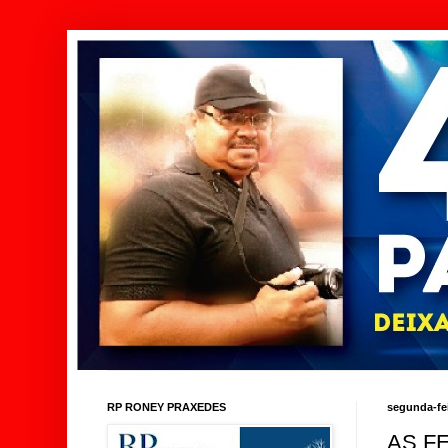
RP RONEY PRAXEDES
segunda-fei
AS F