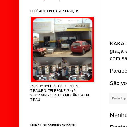
PELÉ AUTO PEÇAS E SERVIÇOS
KAKA 
graça 
com saú
Parabé
São vo
RUA DA BALEIA - 63 - CENTRO -
TIBAU/RN. TELEFONE (84) 9
9135/5984 - O REI DA MECÂNICA EM
Postado p
TIBAU
Nenhu
MURAL DE ANIVERSARIANTE