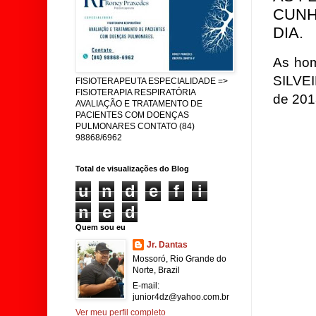
CUNH
DIA.
As ho
SILVEI
FISIOTERAPEUTA ESPECIALIDADE =>
FISIOTERAPIA RESPIRATÓRIA
de 2018
AVALIAÇÃO E TRATAMENTO DE
PACIENTES COM DOENÇAS
PULMONARES CONTATO (84)
98868/6962
Total de visualizações do Blog
u
n
d
e
f
i
n
e
d
Quem sou eu
Jr. Dantas
Mossoró, Rio Grande do
Norte, Brazil
E-mail:
junior4dz@yahoo.com.br
Ver meu perfil completo