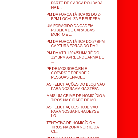
PARTE DE CARGA ROUBADA
NA B...
PM DA FORÇA TÁTICA 02 DO 2º
BPM LOCALIZA E REUPERA...
UM FORAGIDO DA CADEIA
PÚBLICA DE CARAÚBAS
MORTO E ...
PM DA FORÇA TÁTICA DO 2º BPM
CAPTURA FORAGIDO DA J...
PM DA VTR 1204/SUMARÉ DO
12º BPM APREENDE ARMA DE
...
PF DE MOSSORÓ/RN E
COTAR/CE PRENDE 2
PESSOAS ENVOL...
AS FELICITAÇÕES DO BLOG VÃO
PARA NOSSA AMIGA STÉFA...
MAIS UM CRIME DE HOMICÍDIO A
TIROS NA CIDADE DE MO...
AS FELICITAÇÕES HOJE VÃO
PARA NOSSA FILHA DEYSE
LO...
TENTATIVA DE HOMICÍDIO A
TIROS NA ZONA NORTE DA
CI...