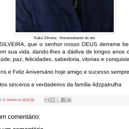
Kaka Silveira - Aniversariante do dia
SILVEIRA, que o senhor nosso DEUS derrame be
em sua vida, dando-lhes a dádiva de longos anos d
de, paz, felicidades, sabedoria, vitorias e conquist
ns e Feliz Aniversário hoje amigo e sucesso sempre
tos sinceros e verdadeiros da família 4dzpatrulha
or
Jr. Dantas
às
19:47:00
m comentário: