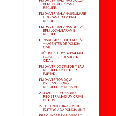
PM DA VTR/MALVINAS DO 12º
BPM LOCALIZARAM E
RECUPE...
PM DA VTR/MALVINAS/SUMARÉ
E ROCAM DO 12º BPM
RECUP...
PM DA VTR/MALVINAS DO 12º
BPM LOCALIZARAM E
RECUPE...
DENARC/MOSSORÓ EM AÇÃO
=> AGENTES DE POLICIA
CIVIL...
TRÊS INDIVÍDUOS ASSALTAM
LOJA DE CELULARES NA
CIDA...
PM DA VTR DO DPM DE TIBAU
RECUPERAM OBJETOS
FURTAD...
PM DA VTR/TOR DO 2º
DPRE/MOSSORÓ
RECUPERAM DUAS MO...
A CIDADE DE MOSSORÓ
REGISTRA MAIS UM CRIME
DE HOMI...
27 DE JUNHO/184 ANOS DE
EXITÊNCIA DA POLICIA MILIT...
PRF CUMPRE EM MOSSORÓ