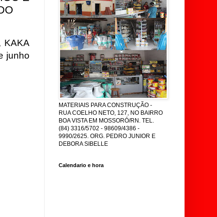
 DO
, KAKA
e junho
MATERIAIS PARA CONSTRUÇÃO -
RUA COELHO NETO, 127, NO BAIRRO
BOA VISTA EM MOSSORÓ/RN. TEL.
(84) 3316/5702 - 98609/4386 -
9990/2625. ORG. PEDRO JUNIOR E
DEBORA SIBELLE
Calendario e hora