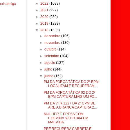
►
2022
(1033)
ais antiga
►
2021
(997)
►
2020
(939)
►
2019
(1289)
▼
2018
(1635)
►
dezembro
(106)
►
novembro
(130)
►
outubro
(114)
►
setembro
(104)
►
agosto
(127)
►
julho
(144)
▼
junho
(152)
PM DA FORÇA TÁTICA DO 2º BPM
LOCALIZAM E RECUPERAM...
PM DA FORÇA TÁTICA 02 DO 2º
BPM CAPTURA MAIS UM FO...
PM DA VTR 1227 DA 2ª CPM DE
AREIA BRANCA CAPTURA 2...
MULHER É PRESA COM
COCAÍNA NA BR 304 EM
MACAÍBA
PRF RECUPERA CARRETA E