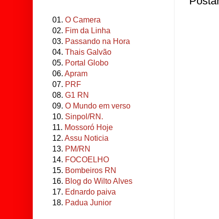
Posta
01.
O Camera
02.
Fim da Linha
03.
Passando na Hora
04.
Thais Galvão
05.
Portal Globo
06.
Apram
07.
PRF
08.
G1 RN
09.
O Mundo em verso
10.
Sinpol/RN.
11.
Mossoró Hoje
12.
Assu Noticia
13.
PM/RN
14.
FOCOELHO
15.
Bombeiros RN
16.
Blog do Wilto Alves
17.
Ednardo paiva
18.
Padua Junior