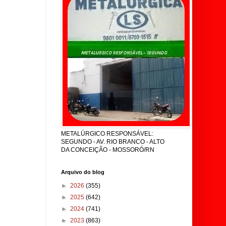
METALÚRGICO RESPONSÁVEL:
SEGUNDO - AV. RIO BRANCO - ALTO
DA CONCEIÇÃO - MOSSORÓ/RN
Arquivo do blog
►
2026
(355)
►
2025
(642)
►
2024
(741)
►
2023
(863)