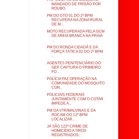
MANDADO DE PRISÃO POR
ROUBO.
PM DO GTO 01 DO 2º BPM
RECUPERA NA ZONA RURAL
DE M...
MOTO RECUPERADA PELA GCM
DE AREIA BRANCA NA PRAIA
...
PM DO RONDA CIDADÃ E DA
FORÇA TÁTICA 02 DO 2º BPM
...
AGENTES PENITENCIÁRIO DO
GEP CAPTURA O PRIMEIRO
FO...
POLÍCIA FAZ OPERAÇÃO NA
COMUNIDADE DO MOSQUITO
CON...
POLICIAIS FEDERAIS
JUNTAMENTE COM O COTAR
IMPEDE A...
PM DA VTR/MALVINAS E DA
ROCAM DO 12º BPM
LOCALIZAR...
JÁ SÃO 122º CRIME DE
HOMICÍDIO A TIROS
REGISTRADOS...