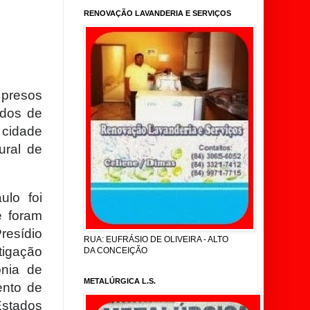
RENOVAÇÃO LAVANDERIA E SERVIÇOS
 presos
ados de
cidade
ural de
ulo foi
e foram
resídio
RUA: EUFRÁSIO DE OLIVEIRA - ALTO
tigação
DA CONCEIÇÃO
onia de
METALÚRGICA L.S.
ento de
Estados