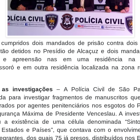
cumpridos dois mandados de prisão contra dois
tão detidos no Presídio de Alcaçuz e dois mand
 e apreensão nas em uma residência na 
soró e em outra residência localizada na zona r
 as investigações
– A Polícia Civil de São Pa
da para investigar fragmentos de manuscritos qu
rados por agentes penitenciários nos esgotos do P
urança Máxima de Presidente Venceslau. A inves
u a existência de uma célula denominada “Sint
 Estados e Países”, que contava com o envolvim
tegrantes, dos quais 75 já presos, distribuídos nos 