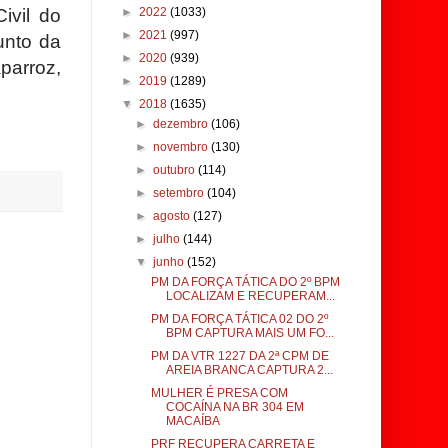
ivil do
►
2022
(1033)
►
2021
(997)
unto da
►
2020
(939)
parroz,
►
2019
(1289)
▼
2018
(1635)
►
dezembro
(106)
►
novembro
(130)
►
outubro
(114)
►
setembro
(104)
►
agosto
(127)
►
julho
(144)
▼
junho
(152)
PM DA FORÇA TÁTICA DO 2º BPM
LOCALIZAM E RECUPERAM...
PM DA FORÇA TÁTICA 02 DO 2º
BPM CAPTURA MAIS UM FO...
PM DA VTR 1227 DA 2ª CPM DE
AREIA BRANCA CAPTURA 2...
MULHER É PRESA COM
COCAÍNA NA BR 304 EM
MACAÍBA
PRF RECUPERA CARRETA E