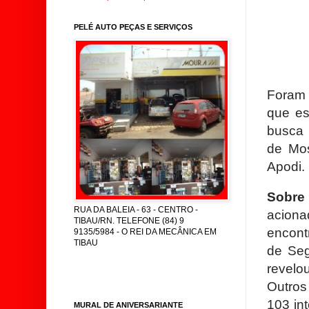
PELÉ AUTO PEÇAS E SERVIÇOS
Foram 
que es
busca
de Mos
Apodi.
Sobre
RUA DA BALEIA - 63 - CENTRO -
aciona
TIBAU/RN. TELEFONE (84) 9
encont
9135/5984 - O REI DA MECÂNICA EM
TIBAU
de Seg
revelo
Outros
103 in
MURAL DE ANIVERSARIANTE