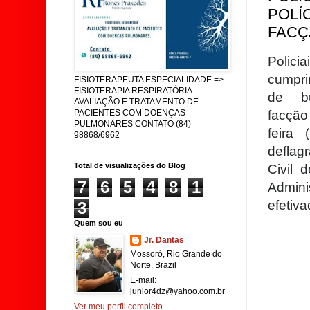
POLÍ
FACÇ
Polic
cumpri
FISIOTERAPEUTA ESPECIALIDADE =>
FISIOTERAPIA RESPIRATÓRIA
de b
AVALIAÇÃO E TRATAMENTO DE
facção
PACIENTES COM DOENÇAS
PULMONARES CONTATO (84)
feira
98868/6962
deflag
Total de visualizações do Blog
Civil 
7
6
5
4
8
1
Admini
efetiv
3
Quem sou eu
Jr. Dantas
Mossoró, Rio Grande do
Norte, Brazil
E-mail:
junior4dz@yahoo.com.br
Ver meu perfil completo