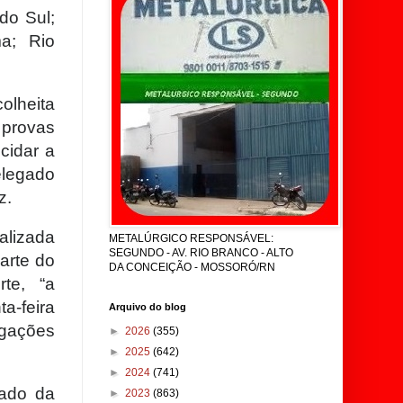
do Sul;
ma; Rio
olheita
 provas
cidar a
elegado
z.
alizada
METALÚRGICO RESPONSÁVEL:
SEGUNDO - AV. RIO BRANCO - ALTO
arte do
DA CONCEIÇÃO - MOSSORÓ/RN
te, “a
-feira
Arquivo do blog
tigações
►
2026
(355)
►
2025
(642)
►
2024
(741)
gado da
►
2023
(863)