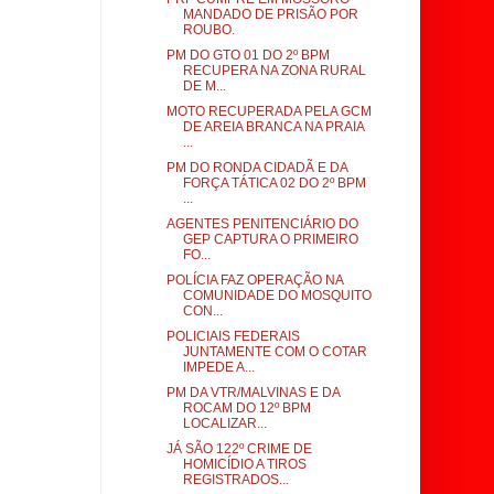
MANDADO DE PRISÃO POR
ROUBO.
PM DO GTO 01 DO 2º BPM
RECUPERA NA ZONA RURAL
DE M...
MOTO RECUPERADA PELA GCM
DE AREIA BRANCA NA PRAIA
...
PM DO RONDA CIDADÃ E DA
FORÇA TÁTICA 02 DO 2º BPM
...
AGENTES PENITENCIÁRIO DO
GEP CAPTURA O PRIMEIRO
FO...
POLÍCIA FAZ OPERAÇÃO NA
COMUNIDADE DO MOSQUITO
CON...
POLICIAIS FEDERAIS
JUNTAMENTE COM O COTAR
IMPEDE A...
PM DA VTR/MALVINAS E DA
ROCAM DO 12º BPM
LOCALIZAR...
JÁ SÃO 122º CRIME DE
HOMICÍDIO A TIROS
REGISTRADOS...