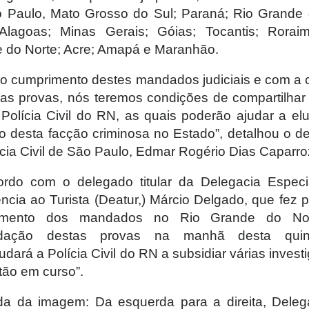
 Paulo, Mato Grosso do Sul; Paraná; Rio Grande 
Alagoas; Minas Gerais; Góias; Tocantis; Rorai
 do Norte; Acre; Amapá e Maranhão.
 o cumprimento destes mandados judiciais e com a c
as provas, nós teremos condições de compartilhar
Polícia Civil do RN, as quais poderão ajudar a elu
o desta facção criminosa no Estado”, detalhou o d
ícia Civil de São Paulo, Edmar Rogério Dias Caparro
rdo com o delegado titular da Delegacia Especi
ência ao Turista (Deatur,) Márcio Delgado, que fez p
imento dos mandados no Rio Grande do Nor
adação destas provas na manhã desta quinta
judará a Polícia Civil do RN a subsidiar várias inves
tão em curso”.
a da imagem: Da esquerda para a direita, Dele