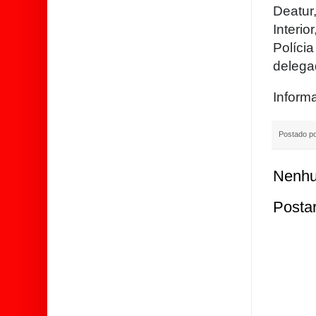
Deatur
Interi
Políci
delegad
Inform
Postado p
Nenhu
Posta