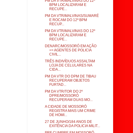
PM DA VTR/MALVINAS DO 12º
BPM LOCALIZARAM E
RECUPE...
PM DA VTR/MALVINAS/SUMARÉ
E ROCAM DO 12º BPM
RECUP...
PM DA VTR/MALVINAS DO 12º
BPM LOCALIZARAM E
RECUPE...
DENARC/MOSSORÓ EM AÇÃO
=> AGENTES DE POLICIA
CIVIL...
TRÊS INDIVÍDUOS ASSALTAM
LOJA DE CELULARES NA
CIDA...
PM DA VTR DO DPM DE TIBAU
RECUPERAM OBJETOS
FURTAD...
PM DA VTR/TOR DO 2º
DPRE/MOSSORÓ
RECUPERAM DUAS MO...
A CIDADE DE MOSSORÓ
REGISTRA MAIS UM CRIME
DE HOMI...
27 DE JUNHO/184 ANOS DE
EXITÊNCIA DA POLICIA MILIT...
PRF CUMPRE EM MOSSORÓ