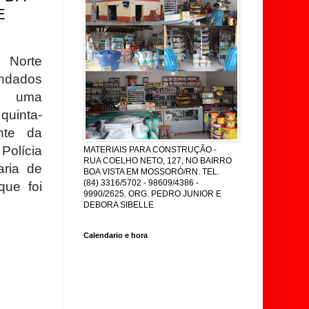
E
 Norte
andados
e uma
quinta-
nte da
Polícia
MATERIAIS PARA CONSTRUÇÃO -
RUA COELHO NETO, 127, NO BAIRRO
aria de
BOA VISTA EM MOSSORÓ/RN. TEL.
(84) 3316/5702 - 98609/4386 -
que foi
9990/2625. ORG. PEDRO JUNIOR E
DEBORA SIBELLE
Calendario e hora