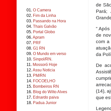
de São
01.
O Camera
Pará; 
02.
Fim da Linha
Grande
03.
Passando na Hora
04.
Thais Galvão
“ Após
05.
Portal Globo
de nov
06.
Apram
com a 
07.
PRF
atuaçã
08.
G1 RN
09.
O Mundo em verso
da Pol
10.
Sinpol/RN.
11.
Mossoró Hoje
De aco
12.
Assu Noticia
Assist
13.
PM/RN
cumpr
14.
FOCOELHO
arrec
15.
Bombeiros RN
(14), a
16.
Blog do Wilto Alves
que es
17.
Ednardo paiva
18.
Padua Junior
Legend