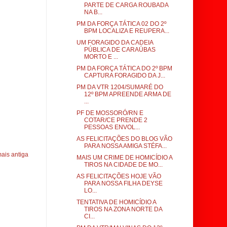
PARTE DE CARGA ROUBADA
NA B...
PM DA FORÇA TÁTICA 02 DO 2º
BPM LOCALIZA E REUPERA...
UM FORAGIDO DA CADEIA
PÚBLICA DE CARAÚBAS
MORTO E ...
PM DA FORÇA TÁTICA DO 2º BPM
CAPTURA FORAGIDO DA J...
PM DA VTR 1204/SUMARÉ DO
12º BPM APREENDE ARMA DE
...
PF DE MOSSORÓ/RN E
COTAR/CE PRENDE 2
PESSOAS ENVOL...
AS FELICITAÇÕES DO BLOG VÃO
PARA NOSSA AMIGA STÉFA...
ais antiga
MAIS UM CRIME DE HOMICÍDIO A
TIROS NA CIDADE DE MO...
AS FELICITAÇÕES HOJE VÃO
PARA NOSSA FILHA DEYSE
LO...
TENTATIVA DE HOMICÍDIO A
TIROS NA ZONA NORTE DA
CI...