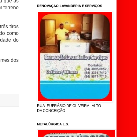
ta que as
RENOVAÇÃO LAVANDERIA E SERVIÇOS
m terreno
rês tiros
ido como
lidade do
nomes dos
RUA: EUFRÁSIO DE OLIVEIRA - ALTO
DA CONCEIÇÃO
METALÚRGICA L.S.