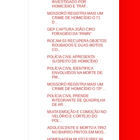
INVESTIGADO POR
HOMICÍDIO E TRAF...
MOSSORÓ REGISTRA MAIS UM
CRIME DE HOMICÍDIO O 71
D...
GEP CAPTURA JOÃO CIRO
FORAGIDO DA “PAMN”.
ROCAM 03 RECUPERA OBJETOS
ROUBADOS E DUAS MOTOS
CO...
POLÍCIA CIVIL APRESENTA
SUSPEITO DE HOMICÍDIO
POLÍCIA CIVIL IDENTIFICA
ENVOLVIDOS NA MORTE DE
PM...
MOSSORÓ REGISTRA MAIS UM
CRIME DE HOMICÍDIO O 70º ...
POLÍCIA CIVIL PRENDE
INTEGRANTE DE QUADRILHA
DE AR...
MUITA EMOÇÃO E COMOÇÃO NO
VELÓRIO E CORTEJO DO
POL...
ADOLESCENTE E MORTO A TIRO
NO BAIRRO PINTOS EM MOS...
HOMENAGEM MUITO ESPECIAL