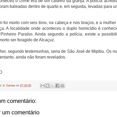
nteceu o crime era de um caseiro da granja. A polícia acredi
foram baleadas dentro de quarto e, em seguida, levadas para u
foi morto com seis tiros, na cabeça e nos braços, e a mulher t
ça. A localidade onde aconteceu o duplo homicídio é conhec
inheiro Paraíso. Ainda segundo a polícia, existe a possibi
rto ser foragido de Alcaçuz.
her, segundo testemunhas, seria de São José de Mipibu. Os 
 entanto, ainda não foram revelados.
BO
or
Jr. Dantas
às
07:20:00
m comentário:
r um comentário