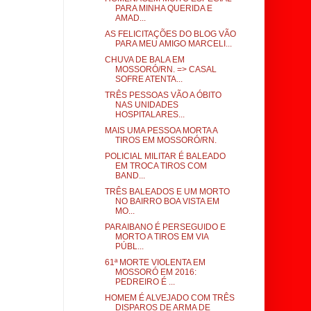
PARA MINHA QUERIDA E
AMAD...
AS FELICITAÇÕES DO BLOG VÃO
PARA MEU AMIGO MARCELI...
CHUVA DE BALA EM
MOSSORÓ/RN. => CASAL
SOFRE ATENTA...
TRÊS PESSOAS VÃO A ÓBITO
NAS UNIDADES
HOSPITALARES...
MAIS UMA PESSOA MORTA A
TIROS EM MOSSORÓ/RN.
POLICIAL MILITAR É BALEADO
EM TROCA TIROS COM
BAND...
TRÊS BALEADOS E UM MORTO
NO BAIRRO BOA VISTA EM
MO...
PARAIBANO É PERSEGUIDO E
MORTO A TIROS EM VIA
PÚBL...
61ª MORTE VIOLENTA EM
MOSSORÓ EM 2016:
PEDREIRO É ...
HOMEM É ALVEJADO COM TRÊS
DISPAROS DE ARMA DE