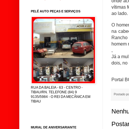
onde aco
vítimas 
PELÉ AUTO PEÇAS E SERVIÇOS
ao lado.
O homem 
na cabe
Rancho P
homem mo
,
Já a mul
dois, no
Portal 
RUA DA BALEIA - 63 - CENTRO -
TIBAU/RN. TELEFONE (84) 9
Postado p
9135/5984 - O REI DA MECÂNICA EM
TIBAU
Nenhu
Posta
MURAL DE ANIVERSARIANTE