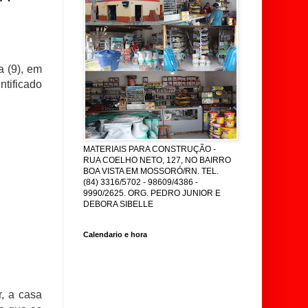
a (9), em
tificado
MATERIAIS PARA CONSTRUÇÃO -
RUA COELHO NETO, 127, NO BAIRRO
BOA VISTA EM MOSSORÓ/RN. TEL.
(84) 3316/5702 - 98609/4386 -
9990/2625. ORG. PEDRO JUNIOR E
DEBORA SIBELLE
Calendario e hora
r, a casa