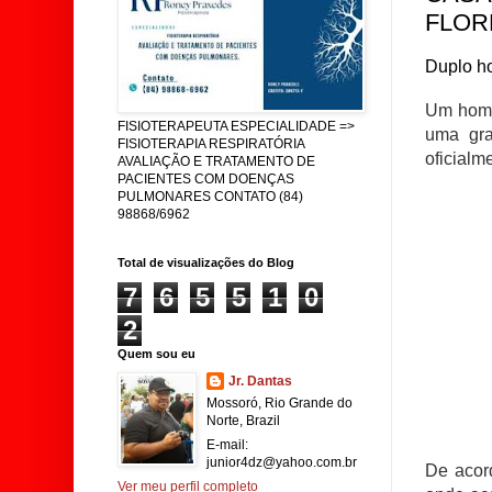
FLOR
Duplo ho
Um homem
FISIOTERAPEUTA ESPECIALIDADE =>
uma gra
FISIOTERAPIA RESPIRATÓRIA
oficialm
AVALIAÇÃO E TRATAMENTO DE
PACIENTES COM DOENÇAS
PULMONARES CONTATO (84)
98868/6962
Total de visualizações do Blog
7
6
5
5
1
0
2
Quem sou eu
Jr. Dantas
Mossoró, Rio Grande do
Norte, Brazil
E-mail:
junior4dz@yahoo.com.br
De acord
Ver meu perfil completo