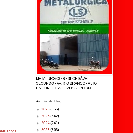
METALÚRGICO RESPONSÁVEL:
SEGUNDO - AV. RIO BRANCO - ALTO
DA CONCEIÇÃO - MOSSORÓ/RN
Arquivo do blog
►
2026
(355)
►
2025
(642)
►
2024
(741)
►
2023
(863)
ais antiga