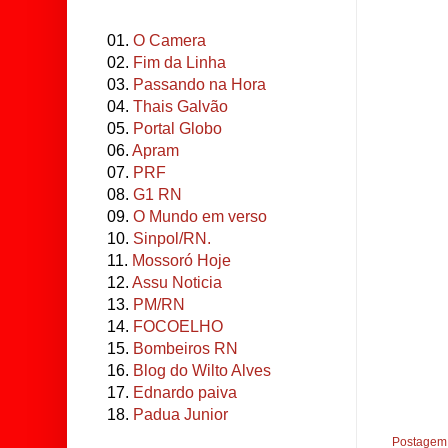
01.
O Camera
02.
Fim da Linha
03.
Passando na Hora
04.
Thais Galvão
05.
Portal Globo
06.
Apram
07.
PRF
08.
G1 RN
09.
O Mundo em verso
10.
Sinpol/RN.
11.
Mossoró Hoje
12.
Assu Noticia
13.
PM/RN
14.
FOCOELHO
15.
Bombeiros RN
16.
Blog do Wilto Alves
17.
Ednardo paiva
18.
Padua Junior
Postagem 