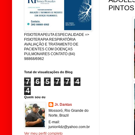
PINTOS
FISIOTERAPEUTA ESPECIALIDADE =>
FISIOTERAPIA RESPIRATÓRIA
AVALIAÇÃO E TRATAMENTO DE
PACIENTES COM DOENÇAS
PULMONARES CONTATO (84)
98868/6962
Total de visualizações do Blog
7
6
5
7
7
4
4
Quem sou eu
Jr. Dantas
Mossoró, Rio Grande do
Norte, Brazil
E-mail:
junior4dz@yahoo.com.br
Ver meu perfil completo