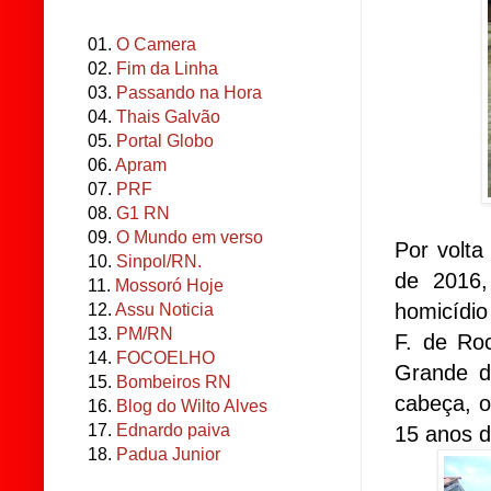
01.
O Camera
02.
Fim da Linha
03.
Passando na Hora
04.
Thais Galvão
05.
Portal Globo
06.
Apram
07.
PRF
08.
G1 RN
09.
O Mundo em verso
Por volta
10.
Sinpol/RN.
de 2016,
11.
Mossoró Hoje
homicídio
12.
Assu Noticia
13.
PM/RN
F. de Ro
14.
FOCOELHO
Grande do
15.
Bombeiros RN
cabeça, 
16.
Blog do Wilto Alves
17.
Ednardo paiva
15 anos d
18.
Padua Junior