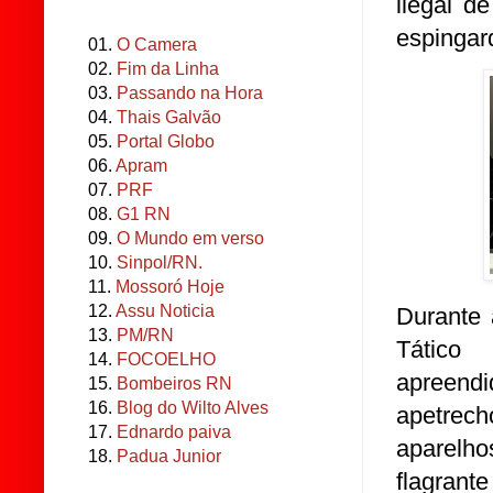
ilegal d
espingar
01.
O Camera
02.
Fim da Linha
03.
Passando na Hora
04.
Thais Galvão
05.
Portal Globo
06.
Apram
07.
PRF
08.
G1 RN
09.
O Mundo em verso
10.
Sinpol/RN.
11.
Mossoró Hoje
12.
Assu Noticia
Durante 
13.
PM/RN
Tático
14.
FOCOELHO
apreend
15.
Bombeiros RN
16.
Blog do Wilto Alves
apetrech
17.
Ednardo paiva
aparelho
18.
Padua Junior
flagrante