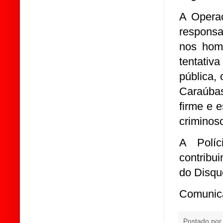
A Operaç
responsa
nos homi
tentati
pública,
Caraúbas
firme e 
criminos
A Políc
contribu
do Disqu
Comunic
Postado po