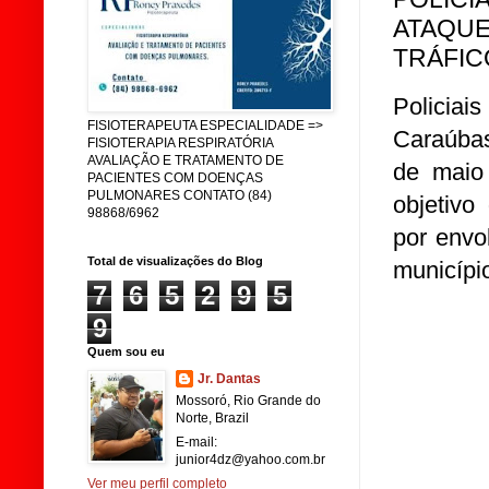
ATAQUE
TRÁFIC
Policia
FISIOTERAPEUTA ESPECIALIDADE =>
Caraúbas
FISIOTERAPIA RESPIRATÓRIA
AVALIAÇÃO E TRATAMENTO DE
de maio
PACIENTES COM DOENÇAS
PULMONARES CONTATO (84)
objetivo
98868/6962
por envo
Total de visualizações do Blog
municípi
7
6
5
2
9
5
9
Quem sou eu
Jr. Dantas
Mossoró, Rio Grande do
Norte, Brazil
E-mail:
junior4dz@yahoo.com.br
Ver meu perfil completo