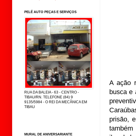
PELÉ AUTO PEÇAS E SERVIÇOS
A ação 
busca e 
RUA DA BALEIA - 63 - CENTRO -
TIBAU/RN. TELEFONE (84) 9
prevent
9135/5984 - O REI DA MECÂNICA EM
TIBAU
Caraúba
prisão, 
também 
MURAL DE ANIVERSARIANTE