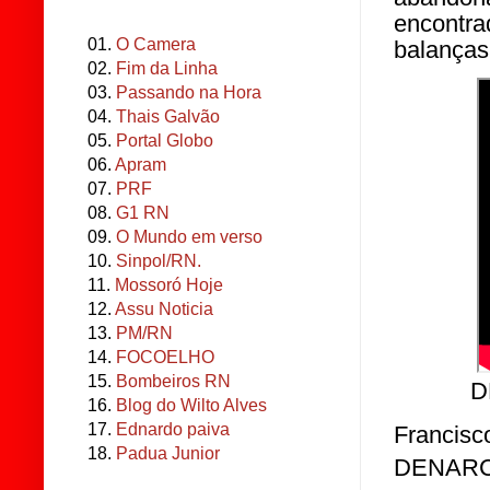
encontr
01.
O Camera
balanças
02.
Fim da Linha
03.
Passando na Hora
04.
Thais Galvão
05.
Portal Globo
06.
Apram
07.
PRF
08.
G1 RN
09.
O Mundo em verso
10.
Sinpol/RN.
11.
Mossoró Hoje
12.
Assu Noticia
13.
PM/RN
14.
FOCOELHO
15.
Bombeiros RN
D
16.
Blog do Wilto Alves
17.
Ednardo paiva
Francisc
18.
Padua Junior
DENARC 