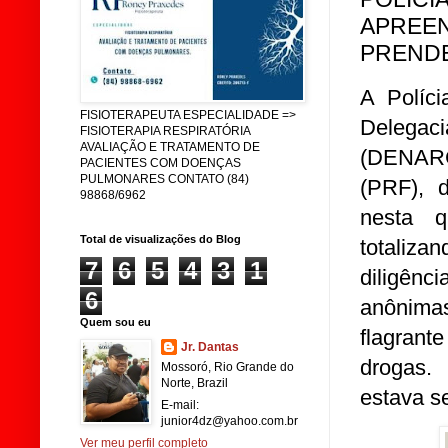
APREEN
PRENDE
A Políc
FISIOTERAPEUTA ESPECIALIDADE =>
Delegac
FISIOTERAPIA RESPIRATÓRIA
AVALIAÇÃO E TRATAMENTO DE
(DENARC
PACIENTES COM DOENÇAS
PULMONARES CONTATO (84)
(PRF), d
98868/6962
nesta q
Total de visualizações do Blog
totaliza
7
6
5
4
3
1
diligênc
6
anônima
Quem sou eu
flagrant
Jr. Dantas
drogas.
Mossoró, Rio Grande do
Norte, Brazil
estava s
E-mail:
junior4dz@yahoo.com.br
Ver meu perfil completo