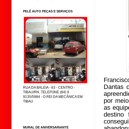
PELÉ AUTO PEÇAS E SERVIÇOS
Francisc
Dantas 
RUA DA BALEIA - 63 - CENTRO -
TIBAU/RN. TELEFONE (84) 9
apreendi
9135/5984 - O REI DA MECÂNICA EM
por mei
TIBAU
as equi
destino 
consegui
abandona
MURAL DE ANIVERSARIANTE