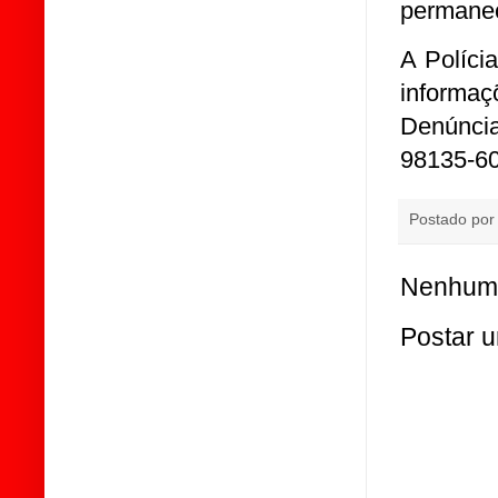
permanec
A Políci
informa
Denúnci
98135-60
Postado po
Nenhum 
Postar 