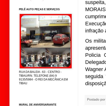
suspeit
MORAIS,
PELÉ AUTO PEÇAS E SERVIÇOS
cumprime
Execuçã
infração 
Os milit
apresen
Policia
Delegad
Wagner A
RUA DA BALEIA - 63 - CENTRO -
seguida 
TIBAU/RN. TELEFONE (84) 9
9135/5984 - O REI DA MECÂNICA EM
disposiçã
TIBAU
Postado po
MURAL DE ANIVERSARIANTE