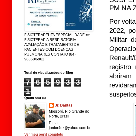
PM NA 
Por volt
2022, pol
FISIOTERAPEUTA ESPECIALIDADE =>
Militar 
FISIOTERAPIA RESPIRATÓRIA
AVALIAÇÃO E TRATAMENTO DE
Operaci
PACIENTES COM DOENÇAS
PULMONARES CONTATO (84)
Renault
98868/6962
registr
Total de visualizações do Blog
abriram
7
6
5
9
3
3
revidara
1
suspeito
Quem sou eu
Jr. Dantas
Mossoró, Rio Grande do
Norte, Brazil
E-mail:
junior4dz@yahoo.com.br
Ver meu perfil completo