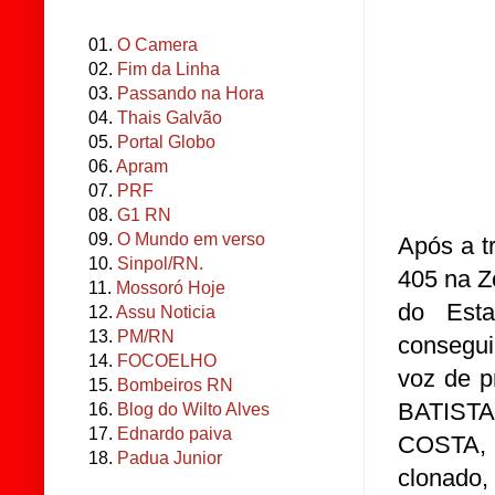
01.
O Camera
02.
Fim da Linha
03.
Passando na Hora
04.
Thais Galvão
05.
Portal Globo
06.
Apram
07.
PRF
08.
G1 RN
09.
O Mundo em verso
Após a t
10.
Sinpol/RN.
405 na Z
11.
Mossoró Hoje
do Esta
12.
Assu Noticia
13.
PM/RN
consegui
14.
FOCOELHO
voz de p
15.
Bombeiros RN
BATIST
16.
Blog do Wilto Alves
17.
Ednardo paiva
COSTA, c
18.
Padua Junior
clonado,