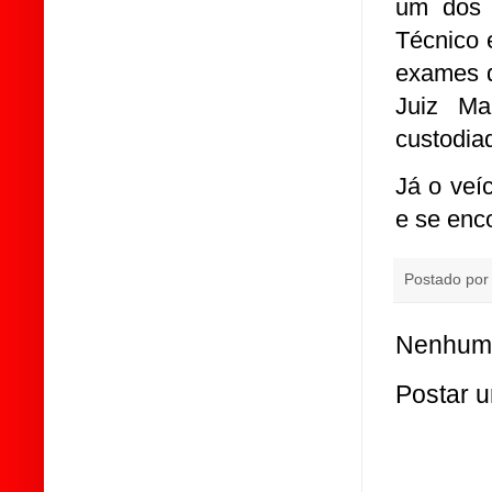
um dos 
Técnico 
exames d
Juiz Ma
custodiad
Já o veí
e se enc
Postado po
Nenhum 
Postar 