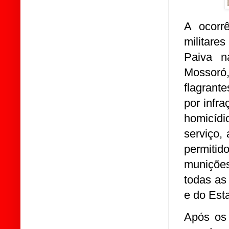
A ocorr
militare
Paiva n
Mossoró
flagran
por infra
homicíd
serviço,
permitid
munições
todas as
e do Est
Após os 