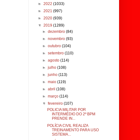
►
2022
(1033)
►
2021
(997)
►
2020
(939)
▼
2019
(1289)
►
dezembro
(84)
►
novembro
(93)
►
outubro
(104)
►
setembro
(110)
►
agosto
(114)
►
julho
(108)
►
junho
(113)
►
maio
(119)
►
abril
(108)
►
março
(114)
▼
fevereiro
(107)
POLICIA MILITAR POR
INTERMÉDIO DO 2º BPM
PRENDE IN...
POLÍCIA CIVIL REALIZA
TREINAMENTO PARA USO
SISTEMA...