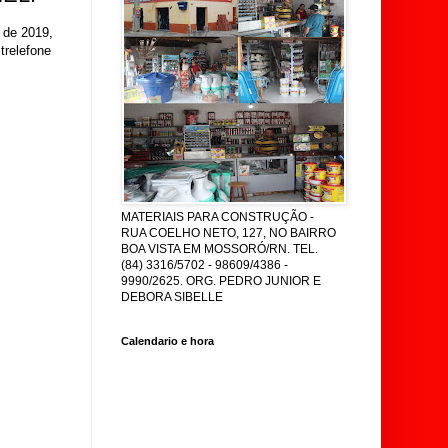
 de 2019,
trelefone
MATERIAIS PARA CONSTRUÇÃO -
RUA COELHO NETO, 127, NO BAIRRO
BOA VISTA EM MOSSORÓ/RN. TEL.
(84) 3316/5702 - 98609/4386 -
9990/2625. ORG. PEDRO JUNIOR E
DEBORA SIBELLE
Calendario e hora