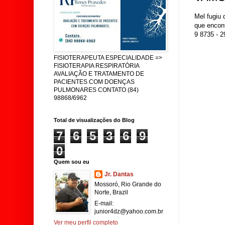
Mel fugiu 
que encont
9 8735 - 
FISIOTERAPEUTA ESPECIALIDADE =>
FISIOTERAPIA RESPIRATÓRIA
AVALIAÇÃO E TRATAMENTO DE
PACIENTES COM DOENÇAS
PULMONARES CONTATO (84)
98868/6962
Total de visualizações do Blog
7
6
5
3
6
9
0
Quem sou eu
Jr. Dantas
Mossoró, Rio Grande do
Norte, Brazil
E-mail:
junior4dz@yahoo.com.br
Ver meu perfil completo