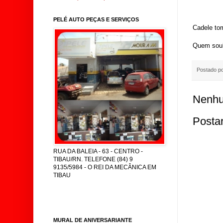
PELÉ AUTO PEÇAS E SERVIÇOS
Cadele to
Quem soub
Postado p
Nenhu
Posta
RUA DA BALEIA - 63 - CENTRO -
TIBAU/RN. TELEFONE (84) 9
9135/5984 - O REI DA MECÂNICA EM
TIBAU
MURAL DE ANIVERSARIANTE