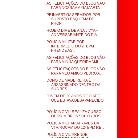
AS FELICITAÇÕES DO BLOG VÃO
PARA NOSSA AMIGA MARTA...
PF INVESTIGA SERVIDOR POR
SUPOSTO ESQUEMA DE
PROPI...
HOJE O DIA É DE ANA LIVYA –
ANIVERSARIANTE DO DIA.
POLICIA MILITAR POR
INTERMÉDIO DO 2º BPM
PRENDE AS...
AS FELICITAÇÕES DO BLOG VÃO
PARA MINHA QUERIDA AMI...
AS FELICITAÇÕES DO BLOG VÃO
PARA MEU AMIGO PEDRO A...
DONO DE MADEIREIRA É
ASSASSINADO DENTRO DA
SUA RES...
JOVEM DE 20 ANOS DE IDADE
QUE ESTAVA DESAPARECIDO
...
POLÍCIA CIVIL REALIZA CURSO
DE PRIMEIROS SOCORROS
POLICIA MILITAR ATRAVÉS DA
VTR/ROCAM DO 12º BPM RE...
POLÍCIA CIVIL PRENDE