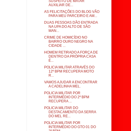
SUSPEITO DE MATAR
AUXILIAR DE...
AS FELICITAÇÕES DO BLOG VÃO
PARA MEU PARCEIRO E AM...
DUAS PESSOAS DÃO ENTRADA
NA UPA DO ALTO DE SÃO
MAN...
CRIME DE HOMICÍDIO NO
BAIRRO OURO NEGRO NA
CIDADE ...
HOMEM RETIRADO A FORÇA DE
DENTRO DA PRÓPRIA CASA
É...
POLICIA MILITAR ATRAVÉS DO
12º BPM RECUPERA MOTO
R...
VAMOS AJUDAR A ENCONTRAR
A CADELINHA MEL.
POLICIA MILITAR POR
INTERMÉDIO DO 2º BPM
RECUPERA ...
POLICIA MILITAR DO
DESTACAMENTO DA SERRA
DO MEL RE...
POLICIA MILITAR POR
INTERMÉDIO DO GTO 01 DO