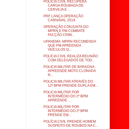
POLÍCIA CIVIL RECUPERA
CARGA ROUBADA DE
CERVEJA E ...
PRF LANÇA OPERAÇÃO
CARNAVAL 2019.
OPERAÇÃO CONJUNTA DO
MPRN E PM COMBATE
FACÇÃO CRIM...
UPANEMA: MPRN RECOMENDA
QUE PM APREENDA
VEÍCULOS Q...
POLÍCIA CIVIL REALIZA REUNIÃO
COM DELEGADOS DE TOD...
POLICIA MILITAR DE BARAÚNA
APREENDE MOTO CLONADA
N...
POLICIA MILITAR ATRAVÉS DO
12º BPM PRENDE DUPLA EM...
POLICIA MILITAR POR
INTERMÉDIO DO 2º BPM
APREENDE ...
POLICIA MILITAR POR
INTERMÉDIO DO 2º BPM
PRENDE EM...
POLÍCIA CIVIL PRENDE HOMEM
SUSPEITO DE ROUBOS NA C...