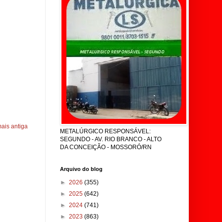
ais antiga
METALÚRGICO RESPONSÁVEL:
SEGUNDO - AV. RIO BRANCO - ALTO
DA CONCEIÇÃO - MOSSORÓ/RN
Arquivo do blog
►
2026
(355)
►
2025
(642)
►
2024
(741)
►
2023
(863)