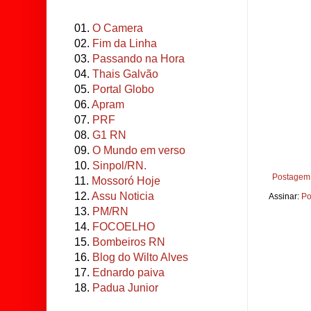
01.
O Camera
02.
Fim da Linha
03.
Passando na Hora
04.
Thais Galvão
05.
Portal Globo
06.
Apram
07.
PRF
08.
G1 RN
09.
O Mundo em verso
10.
Sinpol/RN.
Postagem 
11.
Mossoró Hoje
12.
Assu Noticia
Assinar:
Po
13.
PM/RN
14.
FOCOELHO
15.
Bombeiros RN
16.
Blog do Wilto Alves
17.
Ednardo paiva
18.
Padua Junior