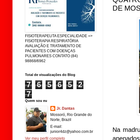
DE MOS
FISIOTERAPEUTA ESPECIALIDADE =>
FISIOTERAPIA RESPIRATÓRIA
AVALIAÇÃO E TRATAMENTO DE
PACIENTES COM DOENÇAS
PULMONARES CONTATO (84)
98868/6962
Total de visualizações do Blog
7
6
5
6
5
2
7
Quem sou eu
Jr. Dantas
Mossoró, Rio Grande do
Norte, Brazil
E-mail:
Na madrug
junior4dz@yahoo.com.br
apenados
Ver meu perfil completo