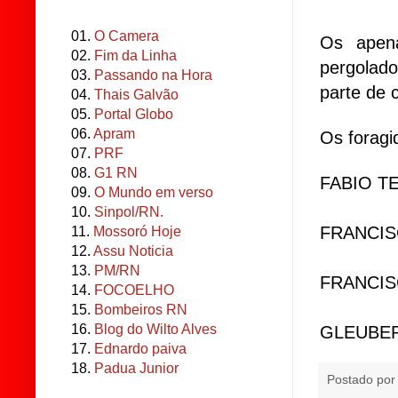
01.
O Camera
Os apen
02.
Fim da Linha
pergolad
03.
Passando na Hora
parte de 
04.
Thais Galvão
05.
Portal Globo
06.
Apram
Os foragi
07.
PRF
08.
G1 RN
FABIO T
09.
O Mundo em verso
10.
Sinpol/RN.
FRANCISC
11.
Mossoró Hoje
12.
Assu Noticia
13.
PM/RN
FRANCIS
14.
FOCOELHO
15.
Bombeiros RN
16.
Blog do Wilto Alves
GLEUBER
17.
Ednardo paiva
18.
Padua Junior
Postado po