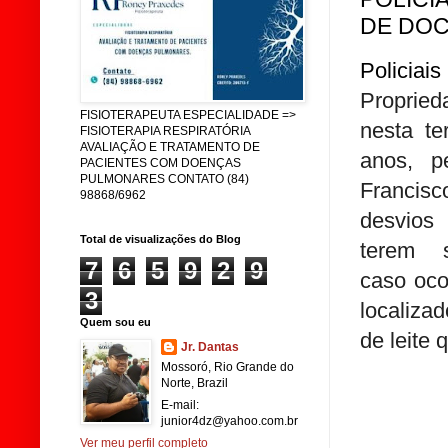
DE DOC
Policiai
Proprie
FISIOTERAPEUTA ESPECIALIDADE =>
nesta te
FISIOTERAPIA RESPIRATÓRIA
AVALIAÇÃO E TRATAMENTO DE
anos, p
PACIENTES COM DOENÇAS
PULMONARES CONTATO (84)
Francisc
98868/6962
desvios 
Total de visualizações do Blog
terem 
7
6
5
9
2
9
caso oco
3
localiza
Quem sou eu
de leite 
Jr. Dantas
Mossoró, Rio Grande do
Norte, Brazil
E-mail:
junior4dz@yahoo.com.br
Ver meu perfil completo