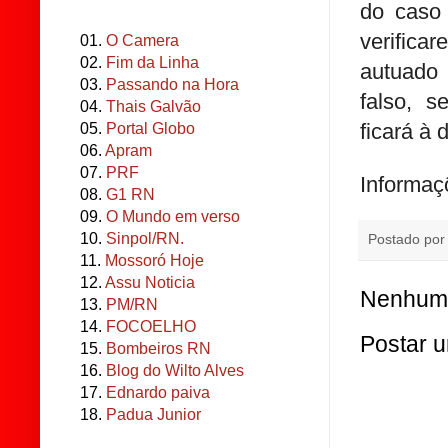
do caso 
verifica
01.
O Camera
02.
Fim da Linha
autua
03.
Passando na Hora
falso, s
04.
Thais Galvão
ficará à 
05.
Portal Globo
06.
Apram
07.
PRF
Informaç
08.
G1 RN
09.
O Mundo em verso
10.
Sinpol/RN.
Postado po
11.
Mossoró Hoje
12.
Assu Noticia
Nenhum 
13.
PM/RN
14.
FOCOELHO
Postar 
15.
Bombeiros RN
16.
Blog do Wilto Alves
17.
Ednardo paiva
18.
Padua Junior