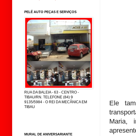
PELÉ AUTO PEÇAS E SERVIÇOS
RUA DA BALEIA - 63 - CENTRO -
TIBAU/RN. TELEFONE (84) 9
Ele tam
9135/5984 - O REI DA MECÂNICA EM
TIBAU
transpor
Maria, 
apresent
MURAL DE ANIVERSARIANTE