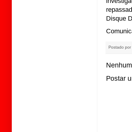
investig
repassa
Disque D
Comunica
Postado po
Nenhum 
Postar 