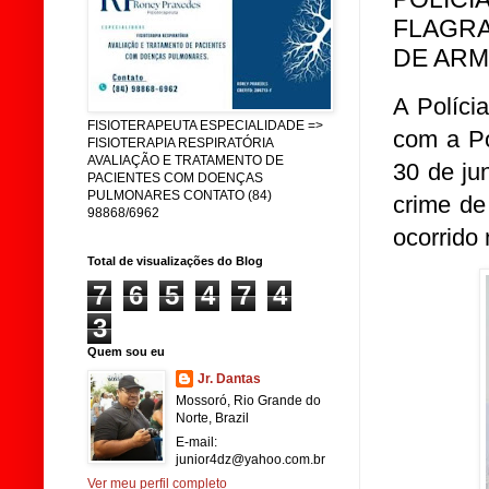
FLAGRA
DE ARM
A Políci
FISIOTERAPEUTA ESPECIALIDADE =>
com a Pol
FISIOTERAPIA RESPIRATÓRIA
AVALIAÇÃO E TRATAMENTO DE
30 de ju
PACIENTES COM DOENÇAS
PULMONARES CONTATO (84)
crime de
98868/6962
ocorrido 
Total de visualizações do Blog
7
6
5
4
7
4
3
Quem sou eu
Jr. Dantas
Mossoró, Rio Grande do
Norte, Brazil
E-mail:
junior4dz@yahoo.com.br
Ver meu perfil completo