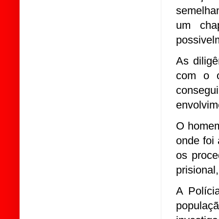
semelhan
um chap
possivel
As dilig
com o o
consegui
envolvim
O homem 
onde foi
os proce
prisiona
A Políci
popula