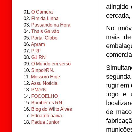
atingido
01.
O Camera
cercada,
02.
Fim da Linha
03.
Passando na Hora
No imóve
04.
Thais Galvão
mais de
05.
Portal Globo
06.
Apram
embalage
07.
PRF
comercia
08.
G1 RN
09.
O Mundo em verso
Simulta
10.
Sinpol/RN.
segunda 
11.
Mossoró Hoje
12.
Assu Noticia
fugir em
13.
PM/RN
fogo e 
14.
FOCOELHO
localiza
15.
Bombeiros RN
16.
Blog do Wilto Alves
de maco
17.
Ednardo paiva
fabrica
18.
Padua Junior
munições