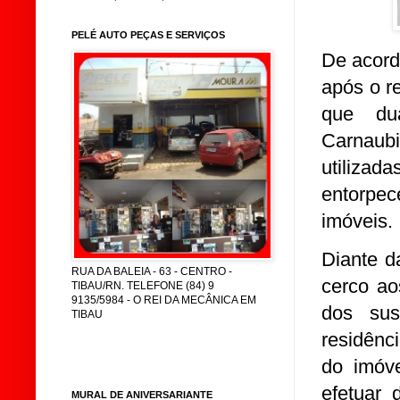
PELÉ AUTO PEÇAS E SERVIÇOS
De acord
após o r
que dua
Carnaubi
utiliz
entorpe
imóveis.
Diante d
RUA DA BALEIA - 63 - CENTRO -
cerco ao
TIBAU/RN. TELEFONE (84) 9
9135/5984 - O REI DA MECÂNICA EM
dos su
TIBAU
residênc
do imóve
efetuar 
MURAL DE ANIVERSARIANTE