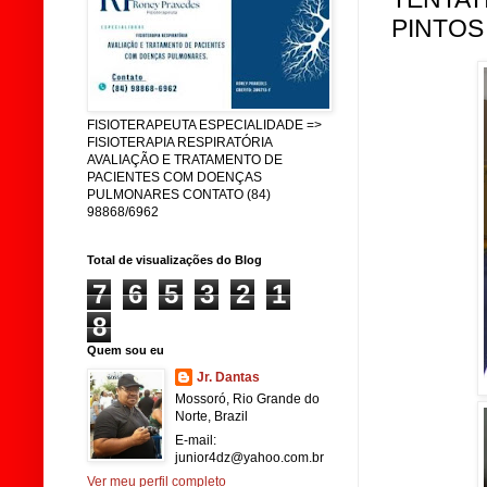
PINTOS
FISIOTERAPEUTA ESPECIALIDADE =>
FISIOTERAPIA RESPIRATÓRIA
AVALIAÇÃO E TRATAMENTO DE
PACIENTES COM DOENÇAS
PULMONARES CONTATO (84)
98868/6962
Total de visualizações do Blog
7
6
5
3
2
1
8
Quem sou eu
Jr. Dantas
Mossoró, Rio Grande do
Norte, Brazil
E-mail:
junior4dz@yahoo.com.br
Ver meu perfil completo