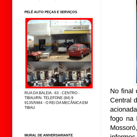
PELÉ AUTO PEÇAS E SERVIÇOS
No final
RUA DA BALEIA - 63 - CENTRO -
TIBAU/RN. TELEFONE (84) 9
Central 
9135/5984 - O REI DA MECÂNICA EM
acionada
TIBAU
fogo na 
Mossoró
informes 
MURAL DE ANIVERSARIANTE