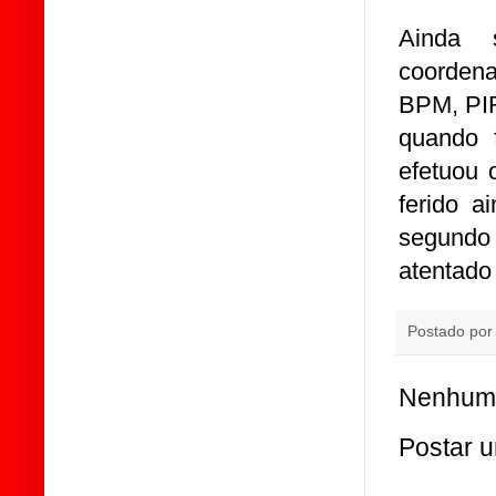
Ainda 
coorden
BPM, PIR
quando 
efetuou 
ferido a
segundo 
atentado
Postado po
Nenhum 
Postar 