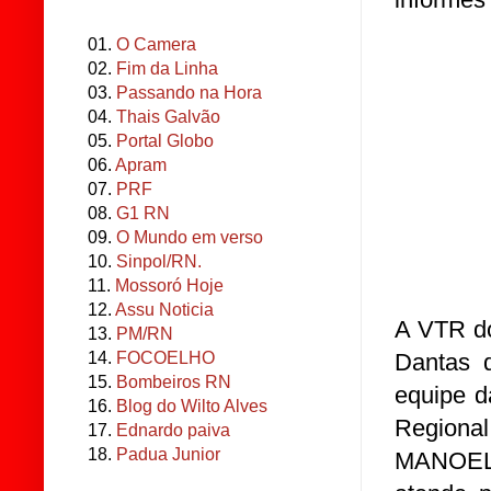
01.
O Camera
02.
Fim da Linha
03.
Passando na Hora
04.
Thais Galvão
05.
Portal Globo
06.
Apram
07.
PRF
08.
G1 RN
09.
O Mundo em verso
10.
Sinpol/RN.
11.
Mossoró Hoje
12.
Assu Noticia
A VTR do
13.
PM/RN
Dantas 
14.
FOCOELHO
15.
Bombeiros RN
equipe d
16.
Blog do Wilto Alves
Region
17.
Ednardo paiva
18.
Padua Junior
MANOEL 