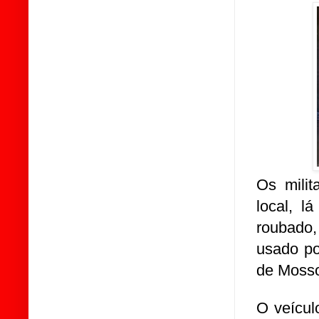
Os milit
local, l
roubado,
usado po
de Mosso
O veícul