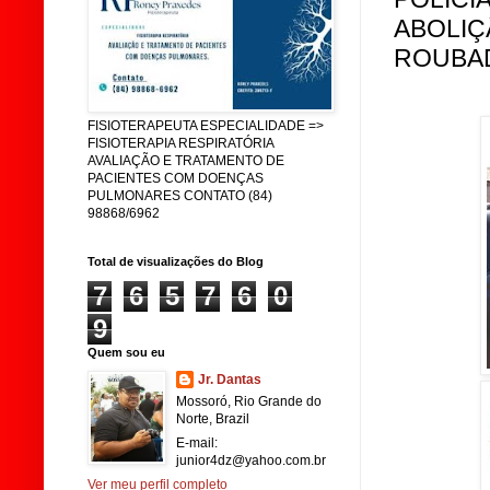
ABOLIÇ
ROUBA
FISIOTERAPEUTA ESPECIALIDADE =>
FISIOTERAPIA RESPIRATÓRIA
AVALIAÇÃO E TRATAMENTO DE
PACIENTES COM DOENÇAS
PULMONARES CONTATO (84)
98868/6962
Total de visualizações do Blog
7
6
5
7
6
0
9
Quem sou eu
Jr. Dantas
Mossoró, Rio Grande do
Norte, Brazil
E-mail:
junior4dz@yahoo.com.br
Ver meu perfil completo