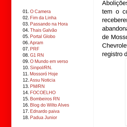
Aboliçõe
tem o c
01.
O Camera
02.
Fim da Linha
receber
03.
Passando na Hora
abandona
04.
Thais Galvão
de Mosso
05.
Portal Globo
06.
Apram
Chevrol
07.
PRF
registro 
08.
G1 RN
09.
O Mundo em verso
10.
Sinpol/RN.
11.
Mossoró Hoje
12.
Assu Noticia
13.
PM/RN
14.
FOCOELHO
15.
Bombeiros RN
16.
Blog do Wilto Alves
17.
Ednardo paiva
18.
Padua Junior