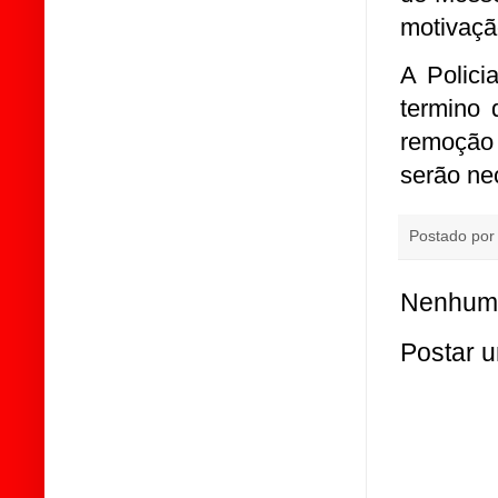
motivação
A Polici
termino 
remoção 
serão ne
Postado po
Nenhum 
Postar 