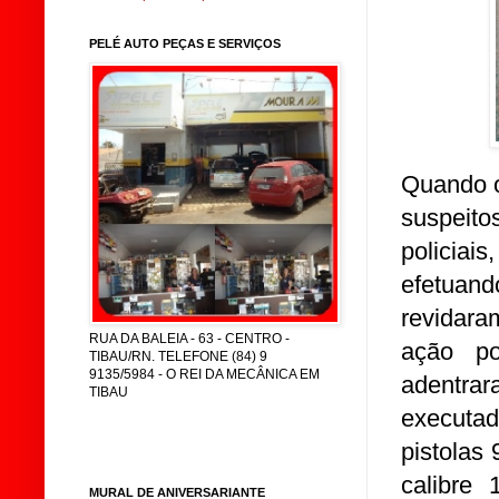
PELÉ AUTO PEÇAS E SERVIÇOS
Quando o
suspeito
policia
efetuand
revidar
RUA DA BALEIA - 63 - CENTRO -
ação pol
TIBAU/RN. TELEFONE (84) 9
9135/5984 - O REI DA MECÂNICA EM
adentr
TIBAU
executad
pistolas 
calibre
MURAL DE ANIVERSARIANTE