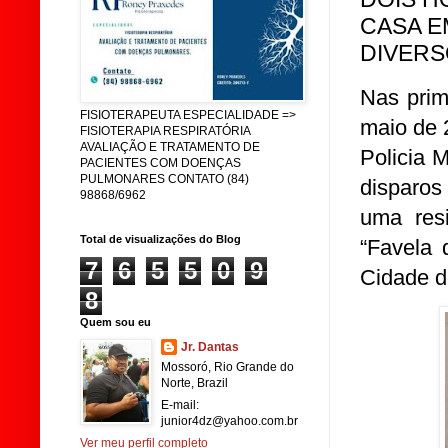
CASA E
DIVERS
Nas prim
FISIOTERAPEUTA ESPECIALIDADE =>
maio de 2
FISIOTERAPIA RESPIRATÓRIA
AVALIAÇÃO E TRATAMENTO DE
Policia M
PACIENTES COM DOENÇAS
PULMONARES CONTATO (84)
disparos
98868/6962
uma resi
Total de visualizações do Blog
“Favela 
7
6
5
5
0
9
Cidade d
8
Quem sou eu
Jr. Dantas
Mossoró, Rio Grande do
Norte, Brazil
E-mail:
junior4dz@yahoo.com.br
Ver meu perfil completo