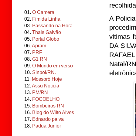
recolhida
01.
O Camera
A Policia
02.
Fim da Linha
03.
Passando na Hora
procedim
04.
Thais Galvão
vitimas 
05.
Portal Globo
DA SILV
06.
Apram
07.
PRF
RAFAEL 
08.
G1 RN
Natal/RN,
09.
O Mundo em verso
eletrônic
10.
Sinpol/RN.
11.
Mossoró Hoje
12.
Assu Noticia
13.
PM/RN
14.
FOCOELHO
15.
Bombeiros RN
16.
Blog do Wilto Alves
17.
Ednardo paiva
18.
Padua Junior