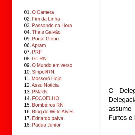
01.
O Camera
02.
Fim da Linha
03.
Passando na Hora
04.
Thais Galvão
05.
Portal Globo
06.
Apram
07.
PRF
08.
G1 RN
09.
O Mundo em verso
10.
Sinpol/RN.
11.
Mossoró Hoje
12.
Assu Noticia
O Dele
13.
PM/RN
14.
FOCOELHO
Delegac
15.
Bombeiros RN
assume 
16.
Blog do Wilto Alves
Furtos 
17.
Ednardo paiva
18.
Padua Junior