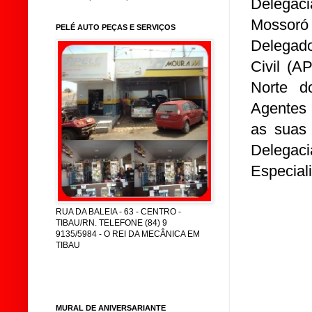
Delegac
Mossoró
PELÉ AUTO PEÇAS E SERVIÇOS
Delegado
Civil (A
Norte d
Agentes 
as suas 
Delegaci
Especial
RUA DA BALEIA - 63 - CENTRO -
TIBAU/RN. TELEFONE (84) 9
9135/5984 - O REI DA MECÂNICA EM
TIBAU
MURAL DE ANIVERSARIANTE