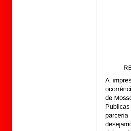
R
A impres
ocorrênci
de Mosso
Publicas
parceri
desejam