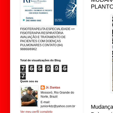
PLANTO
FISIOTERAPEUTA ESPECIALIDADE =>
FISIOTERAPIA RESPIRATÓRIA
AVALIAÇÃO E TRATAMENTO DE
PACIENTES COM DOENÇAS
PULMONARES CONTATO (84)
98868/6962
Total de visualizações do Blog
7
6
5
9
9
6
7
Quem sou eu
Jr. Dantas
Mossoró, Rio Grande do
Norte, Brazil
E-mail:
Mudanç
junior4dz@yahoo.com.br
Ver meu perfil completo