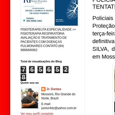
TENTAT
Policia
Proteção
FISIOTERAPEUTA ESPECIALIDADE =>
terça-fe
FISIOTERAPIA RESPIRATÓRIA
AVALIAÇÃO E TRATAMENTO DE
definit
PACIENTES COM DOENÇAS
PULMONARES CONTATO (84)
SILVA, d
98868/6962
em Moss
Total de visualizações do Blog
7
6
5
6
5
2
8
Quem sou eu
Jr. Dantas
Mossoró, Rio Grande do
Norte, Brazil
E-mail:
junior4dz@yahoo.com.br
Ver meu perfil completo