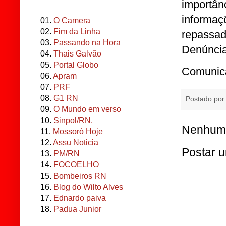
importân
informaç
01.
O Camera
02.
Fim da Linha
repassa
03.
Passando na Hora
Denúncia
04.
Thais Galvão
05.
Portal Globo
Comunic
06.
Apram
07.
PRF
08.
G1 RN
Postado po
09.
O Mundo em verso
10.
Sinpol/RN.
Nenhum 
11.
Mossoró Hoje
12.
Assu Noticia
Postar 
13.
PM/RN
14.
FOCOELHO
15.
Bombeiros RN
16.
Blog do Wilto Alves
17.
Ednardo paiva
18.
Padua Junior