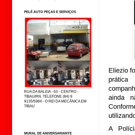
PELÉ AUTO PEÇAS E SERVIÇOS
Eliezio 
prática
companhe
RUA DA BALEIA - 63 - CENTRO -
ainda n
TIBAU/RN. TELEFONE (84) 9
9135/5984 - O REI DA MECÂNICA EM
Conforme
TIBAU
utilizand
A Políc
MURAL DE ANIVERSARIANTE