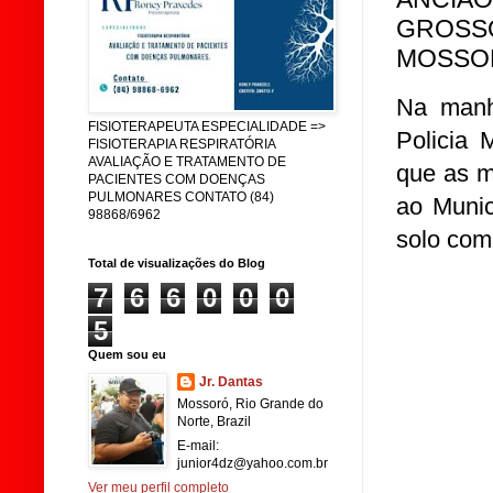
GROSSO
MOSSO
Na manh
FISIOTERAPEUTA ESPECIALIDADE =>
Policia 
FISIOTERAPIA RESPIRATÓRIA
AVALIAÇÃO E TRATAMENTO DE
que as m
PACIENTES COM DOENÇAS
PULMONARES CONTATO (84)
ao Munic
98868/6962
solo com
Total de visualizações do Blog
7
6
6
0
0
0
5
Quem sou eu
Jr. Dantas
Mossoró, Rio Grande do
Norte, Brazil
E-mail:
junior4dz@yahoo.com.br
Ver meu perfil completo