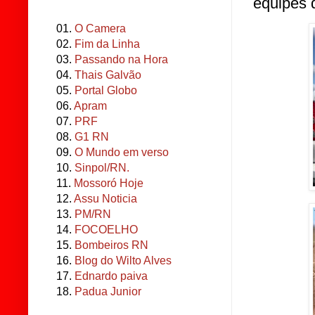
equipes 
01.
O Camera
02.
Fim da Linha
03.
Passando na Hora
04.
Thais Galvão
05.
Portal Globo
06.
Apram
07.
PRF
08.
G1 RN
09.
O Mundo em verso
10.
Sinpol/RN.
11.
Mossoró Hoje
12.
Assu Noticia
13.
PM/RN
14.
FOCOELHO
15.
Bombeiros RN
16.
Blog do Wilto Alves
17.
Ednardo paiva
18.
Padua Junior