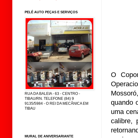
PELÉ AUTO PEÇAS E SERVIÇOS
O Copom
Operacio
Mossoró, 
RUA DA BALEIA - 63 - CENTRO -
TIBAU/RN. TELEFONE (84) 9
quando o
9135/5984 - O REI DA MECÂNICA EM
TIBAU
uma cena
calibre,
retornan
MURAL DE ANIVERSARIANTE