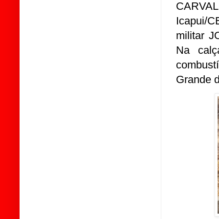
CARVALH
Icapui/C
militar 
Na cal
combust
Grande d