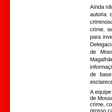
Ainda nã
autoria
crimino
crime, s
para inv
Delegaci
de Moss
Magalhãe
informaç
de base 
esclarece
A equipe 
de Mosso
crime, c
grosso c